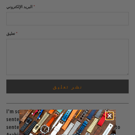
*
البريد الإلكتروني
*
تعليق
I'm sorry, but I need more context or specific
sentences to translate. Please provide the
sentences you would like to have translated into
Arabic.