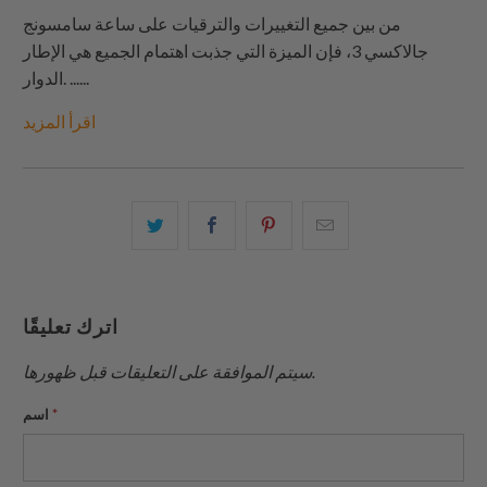
من بين جميع التغييرات والترقيات على ساعة سامسونج
جالاكسي 3، فإن الميزة التي جذبت اهتمام الجميع هي الإطار
......
الدوار.
اقرأ المزيد
البريد
شارك
شارك
شارك
الإلكتروني
هذا
هذا
هذا
هذا
على
على
على
إلى
بينتيريست
فيسبوك
تويتر
اترك تعليقًا
صديق
سيتم الموافقة على التعليقات قبل ظهورها.
*
اسم