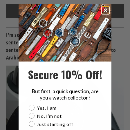
I'm sorry, but I need more context or specific
sentences to translate. Please provide the
sentences you would like to have translated into
Arabic.
Secure 10% Off!
But first, a quick question, are
you a watch collector?
Are you a watch collector?
Yes, I am
No, I’m not
Just starting off