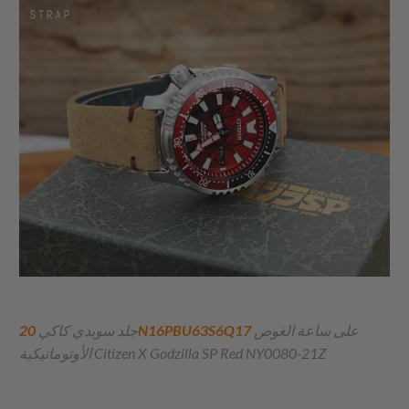
على ساعة الغوص
20N16PBU63S6Q17
جلد سويدي كاكي
الأوتوماتيكية Citizen X Godzilla SP Red NY0080-21Z