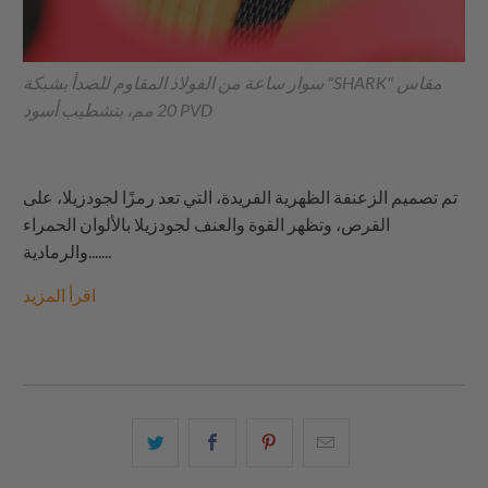
سوار ساعة من الفولاذ المقاوم للصدأ بشبكة "SHARK" مقاس
20 مم، بتشطيب أسود PVD
تم تصميم الزعنفة الظهرية الفريدة، التي تعد رمزًا لجودزيلا، على
القرص، وتظهر القوة والعنف لجودزيلا بالألوان الحمراء
والرمادية.......
اقرأ المزيد
البريد
شارك
شارك
شارك
الإلكتروني
هذا
هذا
هذا