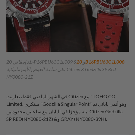
20B16PBU63C1L008
جلد إيطالي 20P16PBU63C1L009 &و
على ساعة الغوص الأوتوماتيكية Citizen X Godzilla SP Red
NY0080-21Z
في الشهر الماضي فقط، تعاونت Citizen مع "TOHO CO
Limited، مبتكري "Godzilla Singular Point" وهو أنمي ياباني تم
بثه مؤخرًا في اليابان مع ساعتين محدودتين، Citizen Godzilla
SP RED(NY0080-21Z) &و GRAY (NY0080-39H).