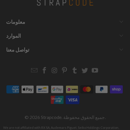
معلومات
الموارد
تواصل معنا
Email
Strapcode
Strapcode
Strapcode
Strapcode
Strapcode
Strapcode
Strapcode
on
on
on
on
on
on
Facebook
Instagram
Pinterest
Tumblr
Twitter
YouTube
. جميع الحقوق محفوظة.
Strapcode
© 2026
We are not affiliated with RX SA, Audemars Piguet, Seiko Holdings Corporation,