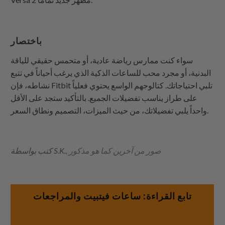
باختصار
سواء كنت ممارس رياضة عادية، أو متحمس حقيقي للياقة
البدنية، أو مجرد محب للساعات الذكية الذي يرغب أحياناً في تتبع
نشاطه، فإن Fitbit تلبي احتياجاتك. كتالوجهم الواسع يحتوي فعلياً
على طراز يناسب تفضيلات الجميع. بالتأكيد ستجد على الأقل
واحداً يلبي تفضيلاتك، من حيث الميزات، التصميم ونطاق السعر.
, صور من آخرين كما هو مذكور
كتب بواسطة S.K.
تابع القراءة: ساعات فيتبيت والمراجعات