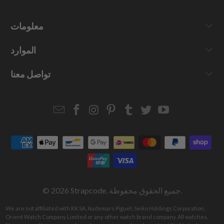
معلومات
الموارد
تواصل معنا
Email
Strapcode
Strapcode
Strapcode
Strapcode
Strapcode
Strapcode
Strapcode
on
on
on
on
on
on
Facebook
Instagram
Pinterest
Tumblr
Twitter
YouTube
. جميع الحقوق محفوظة.
Strapcode
© 2026
We are not affiliated with RX SA, Audemars Piguet, Seiko Holdings Corporation,
Orient Watch Company Limited or any other watch brand company. All watches,