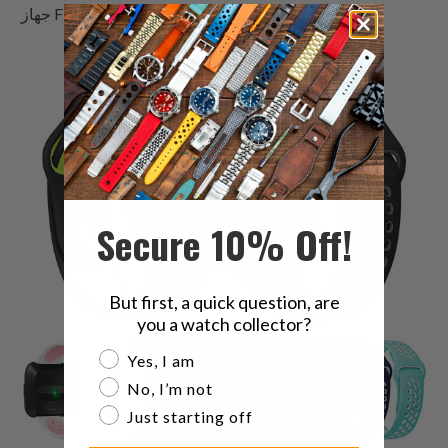
جهاز Fitbit معين.
Secure 10% Off!
But first, a quick question, are
you a watch collector?
Are you a watch collector?
Yes, I am
No, I’m not
Just starting off