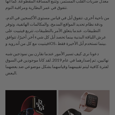
معدل ضربات القلب المستمر، وتتبع المسافة المقطوعة. كما أنها
تتفوق في عمر البطارية ومراقبة النوم.
من ناحية أخرى، تتفوق أبل في قياس مستوى الأكسجين في الدم،
ودقة نظام تحديد المواقع المدمج، والمكالمات الهاتفية، وتوفر
التطبيقات. عندما يتعلق الأمر بالتطبيقات، تتربع فيتبيت على
عرش اللياقة البدنية بينما تحصد أبل كل شيء آخر. أخيرًا، تتوافق
فيتبيت مع كل من أندرويد وiOS، بينما تستخدم أبل الأخيرة فقط.
دعونا نرى كيف تسير الأمور عندما نقارن بين نموذجين شبه
نهائيين، تم إصدارهما في عام 2019. لقد كانا موجودين في السوق
لفترة كافية ليتم تقييمهما وقياسهما بشكل موضوعي ضد بعضهما
البعض.