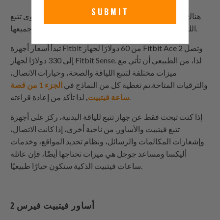
SUBMIT
هناك ثلاثة عوامل رئيسية يجب مراعاتها: الميزانية، مستوى تتبع
اللياقة البدنية المرغوب، والاتصال. خذ وقتك وفكر في جميعها.
تبدأ أسعار أجهزة Fitbit من 60 دولارًا لجهاز Fitbit Ace 2 وتصل
إلى 330 دولارًا لجهاز Fitbit Sense. لذا، من الطبيعي أن تأتي مع
ميزات مختلفة لتتبع اللياقة والصحة، وخيارات الاتصال،
والترقيات المتاحة.تم تغطية كل من النماذج في
الجزء 1 من قصة
لذا تأكد من إعادة قراءته.
ساعة فيتبيت
,
إذا كنت تبحث فقط عن جهاز تتبع للياقة البدنية، ركز على أجهزة
تتبع فيتبيت والأساور. من ناحية أخرى، إذا كانت الاتصال،
وإشعارات المكالمات والرسائل، ونظام تحديد المواقع، وخدمات
أليكسا ومساعد جوجل هي ميزات تحتاجها أيضًا، فإن عائلة
ساعات فيتبيت الذكية ستكون خيارًا طبيعيًا.
أساور فيتبيت فيرس 2