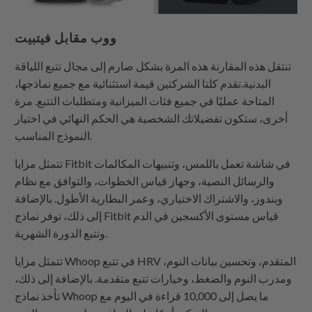
ووب مقابل فيتبيت
تنتقل هذه المقارنة هذه المرة بشكل صارم إلى مجال تتبع اللياقة
البدنية.تقدم كلتا الشركتين قيمة استثنائية مع جميع نماذجها،
المتاحة عمليًا في جميع فئات الميزانية ومتطلبات التتبع. مرة
أخرى، ستكون تفضيلاتك الشخصية هي الحكم النهائي في اختيار
النموذج المناسب.
تتمثل مزايا Fitbit في شاشة تعمل باللمس، وتنبيهات المكالمات
والرسائل النصية، وجهاز قياس الخطوات، والتوافق مع نظام
ويندوز، والاشتراك الاختياري، وعمر البطارية الأطول. بالإضافة
إلى ذلك، توفر نماذج Fitbit قياس مستوى الأكسجين في الدم
وتتبع الدورة الشهرية.
تتمثل مزايا Whoop في تتبع HRV المتقدم، وتحسين بيانات النوم،
ومدرب النوم والضغط، وخيارات تتبع متقدمة. بالإضافة إلى ذلك،
تأخذ نماذج Whoop ما يصل إلى 10,000 قراءة في اليوم مع