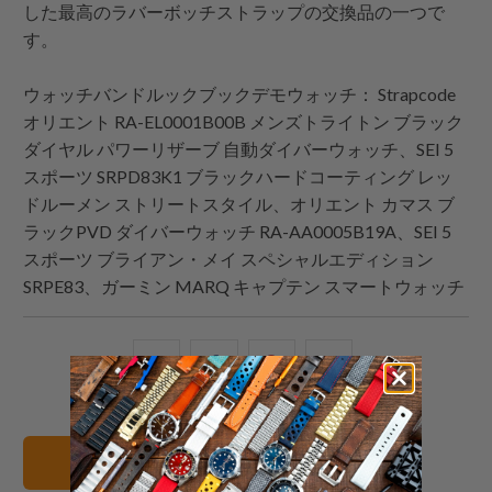
した最高のラバーボッチストラップの交換品の一つで
す。
ウォッチバンドルックブックデモウォッチ：
Strapcode
オリエント RA-EL0001B00B メンズトライトン ブラック
ダイヤル パワーリザーブ 自動ダイバーウォッチ、SEI 5
スポーツ SRPD83K1 ブラックハードコーティング レッ
ドルーメン ストリートスタイル、オリエント カマス ブ
ラックPVD ダイバーウォッチ RA-AA0005B19A、SEI 5
スポーツ ブライアン・メイ スペシャルエディション
SRPE83、ガーミン MARQ キャプテン スマートウォッチ
こ
Facebook
Pinterest
こ
の
で
で
の
内
共
共
メ
容
有
有
ー
すべてのバンドを見る
を
す
す
ル