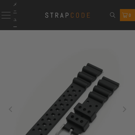
メ
ニ
0
ュ
ー