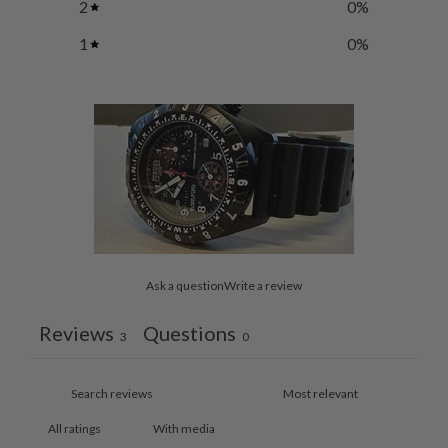
2
0
%
1
0
%
Ask a question
Write a review
Reviews
Questions
3
0
With media