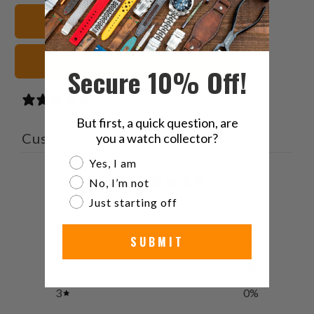
Twitter
る
る
を
FKMラバー 腕時計ストラップ
で
友
共
達
有
に
ブラック 腕時計ストラップ
Secure 10% Off!
す
送
る
っ
3 reviews
て
But first, a quick question, are
く
Customer reviews
you a watch collector?
だ
Are you a watch collector?
Yes, I am
さ
5
い。
No, I’m not
/ 5
3 reviews
Just starting off
SUBMIT
5
100
%
4
0
%
3
0
%