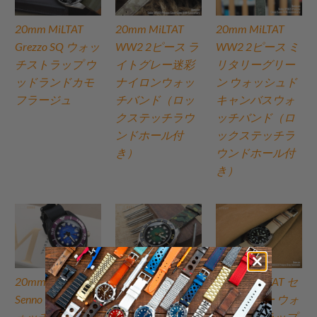
20mm MiLTAT
20mm MiLTAT
20mm MiLTAT
Grezzo SQ ウォッ
WW2 2ピース ラ
WW2 2ピース ミ
チストラップ ウ
イトグレー迷彩
リタリーグリー
ッドランドカモ
ナイロンウォッ
ン ウォッシュド
フラージュ
チバンド（ロッ
キャンバスウォ
クステッチラウ
ッチバンド（ロ
ンドホール付
ックステッチラ
き）
ウンドホール付
き）
20mm MiLTAT
20mm MiLTAT
20mm MiLTAT セ
Senno レザーウ
WW2 2ピース
ンノ レザー ウォ
ォッチストラッ
ERDL迷彩キャン
ッチ ストラップ