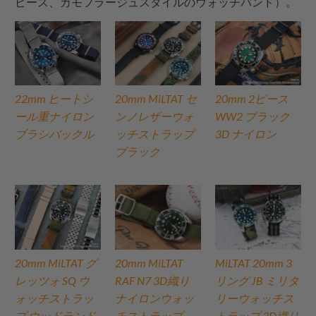
ピース、カモフラージュスタイルのウォッチバンド）。
22mm ヒートシ
20mm MiLTAT セ
20mm 2ピース
ール重ナイロン
ンノレザーウォ
WW2 ブラック
ブラシバックル
ッチストラップ
3D ナイロン
ブラック
20mm MiLTAT グ
20mm MiLTAT
MiLTAT 20mm 3
レッツォ SQ ウ
RAF N7 3D織り
リング JB ミリタ
ォッチストラッ
ナイロンウォッ
リーウォッチス
プ ウッドランド
チストラップ、
トラップ 3D織り