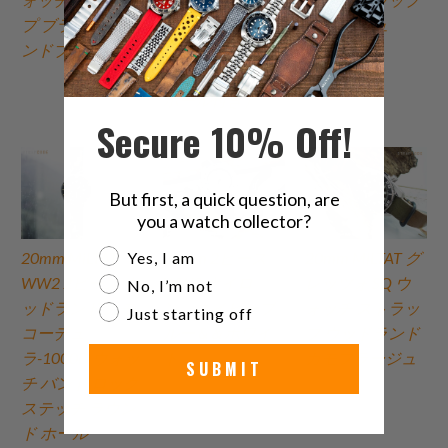
プ ブラック、サ
バスウォッチバ
LV ベージュ
ンドブラスト
ンド（ロックス
テッチラウンド
ホール付き）
Secure 10% Off!
But first, a quick question, are
you a watch collector?
Are you a watch collector?
20mm MiLTAT
20mm 2ピース
20mm MiLTAT グ
Yes, I am
WW2 2ピース ウ
WW2 ナイロ
レッツォ SQ ウ
No, I’m not
ッドランド カモ
ン、ネイビーブ
ォッチ ストラッ
Just starting off
コーデュ
ルー &＆ホワイ
プ ウッドランド
ラ-1000D ウォッ
ト
カモフラージュ
SUBMIT
チ バンド ロック
ステッチ ラウン
ド ホール