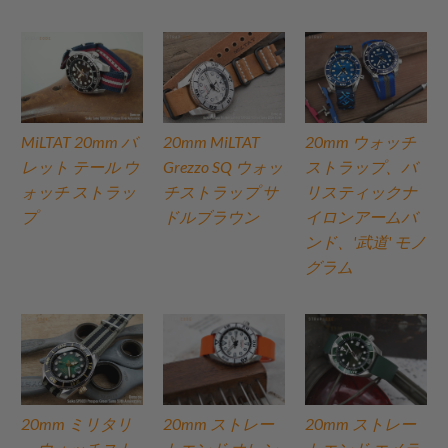
MiLTAT 20mm バ
20mm MiLTAT
20mm ウォッチ
レット テール ウ
Grezzo SQ ウォッ
ストラップ、バ
ォッチ ストラッ
チストラップ サ
リスティックナ
プ
ドルブラウン
イロンアームバ
ンド、'武道' モノ
グラム
20mm ミリタリ
20mm ストレー
20mm ストレー