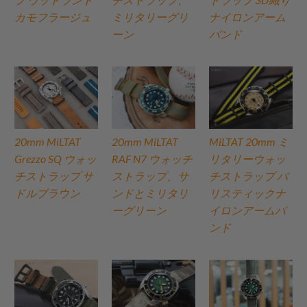
カモフラージュ
ミリタリーグリ
ナイロンアーム
ーン
バンド
20mm MiLTAT
20mm MiLTAT
MiLTAT 20mm ミ
Grezzo SQ ウォッ
RAF N7 ウォッチ
リタリーウォッ
チストラップ サ
ストラップ、サ
チストラップ バ
ドルブラウン
ンドとミリタリ
リスティックナ
ーグリーン
イロンアームバ
ンド