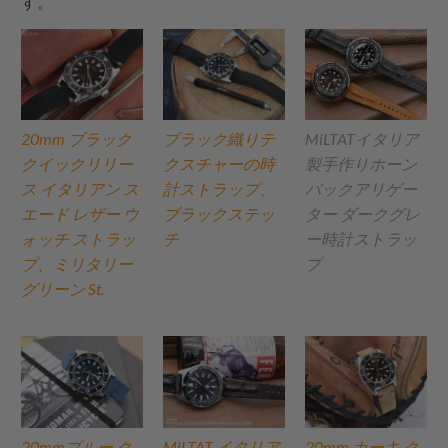
す。
20mm ブラック
ブラック織りテ
MiLTATイタリア
クイックリリー
クスチャーの時
製手作りホーン
ス イタリアン ス
計ストラップ、
バックアリゲー
エード レザー ウ
ブラックステッ
ター ダークグレ
ォッチ ストラッ
チ
ー時計ストラッ
プ、ミリタリー
プ
グリーン St.
20mmブルー ク
MiLTAT イタリア
20mm カーキ ク