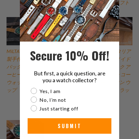
クストラソフト
Secure 10% Off!
MiLTAT イタリア
MiLTAT G10 グレ
MiLTAT イタリア
製手作りホーン
ッツォ ワンピー
製 ハンドメイド
バックワニ革コ
ス ウォッチスト
ホーンバック ア
But first, a quick question, are
ーヒーブラウン
ラップ、オリー
リゲーター コー
you a watch collector?
ウォッチストラ
ブグリーンのダ
ヒーブラウン ウ
ップ
メージ加工レザ
ォッチストラッ
Are you a watch collector?
Yes, I am
ー エクストラソ
プ
No, I’m not
フト
Just starting off
SUBMIT