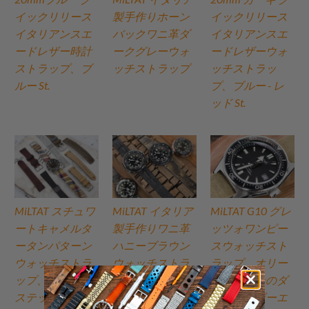
イックリリース
製手作りホーン
イックリリース
イタリアンスエ
バックワニ革ダ
イタリアンスエ
ードレザー時計
ークグレーウォ
ードレザーウォ
ストラップ、ブ
ッチストラップ
ッチストラッ
ルー St.
プ、ブルー - レ
ッド St.
MiLTAT スチュワ
MiLTAT イタリア
MiLTAT G10 グレ
ートキャメルタ
製手作りワニ革
ッツォワンピー
ータンパターン
ハニーブラウン
スウォッチスト
ウォッチストラ
ウォッチストラ
ラップ、オリー
ップ、ブラウン
ップ
ブグリーンのダ
ステッチ
メージレザーエ