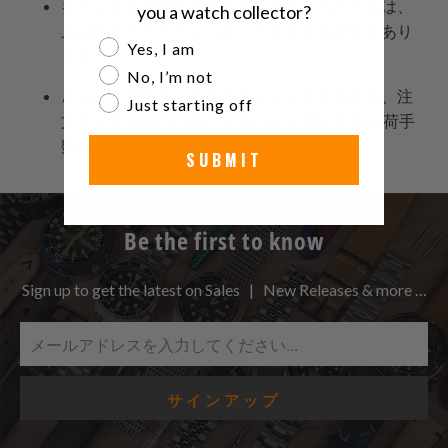
キャンセルが確認される前に発送された注文は、
you a watch collector?
上記のガイドラインに従って返送する必要があり
Are you a watch collector?
Yes, I am
ます。
No, I’m not
さらに、発送前に注文をキャンセルする場合、注
Just starting off
文キャンセルのために支払いから10％の再入荷手
数料が差し引かれます。
SUBMIT
Be the first to know
Sign up to get the latest on Sales | New Releases & more …