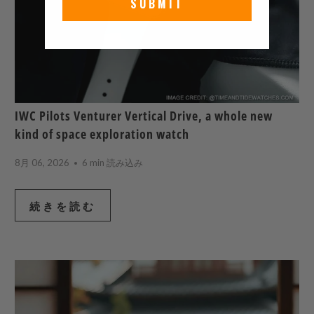
SUBMIT
IWC Pilots Venturer Vertical Drive, a whole new
kind of space exploration watch
8月 06, 2026
6 min 読み込み
続きを読む