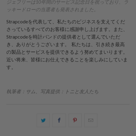
ジェフリーは10年間のサービス記念日を祝っており、ラ
ッキードローの当選者も発表されました。
Strapcodeを代表して、私たちのビジネスを支えてくだ
さっているすべてのお客様に感謝申し上げます。また、
Strapcodeを時計バンドの提供者として選んでいただ
き、ありがとうございます。 私たちは、引き続き最高
の製品とサービスを提供できるよう努めてまいります。
近い将来、皆様にお仕えできることを楽しみにしていま
す。
執筆者：サム、写真提供：トニと友人たち
こ
Facebook
Pinterest
こ
の
で
で
の
内
共
共
メ