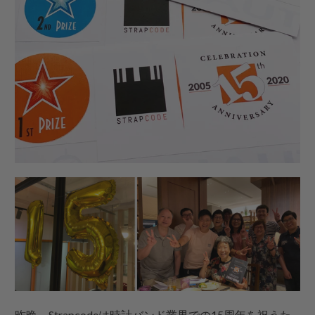
昨晩、Strapcodeは時計バンド業界での15周年を祝うた