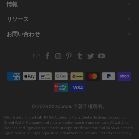
情報
リソース
お問い合わせ
Email
Strapcode
Strapcode
Strapcode
Strapcode
Strapcode
Strapcode
Strapcode
on
on
on
on
on
on
Facebook
Instagram
Pinterest
Tumblr
Twitter
YouTube
© 2026
Strapcode
. 全著作権所有。
We are not affiliated with RX SA, Audemars Piguet, Seiko Holdings Corporation,
Orient Watch Company Limited or any other watch brand company. All watches,
likeness, and logos are trademarks or registered trademarks of RX SA, Audemars
Piguet, Seiko Holdings Corporation, Orient Watch Company Limited, respectively.