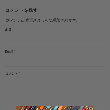
容
有
有
ー
コメントを残す
を
す
す
ル
Twitter
る
る
を
コメントは表示される前に承認されます。
で
友
名前
*
共
達
有
に
す
送
る
っ
Email
*
て
く
だ
さ
コメント
*
い。