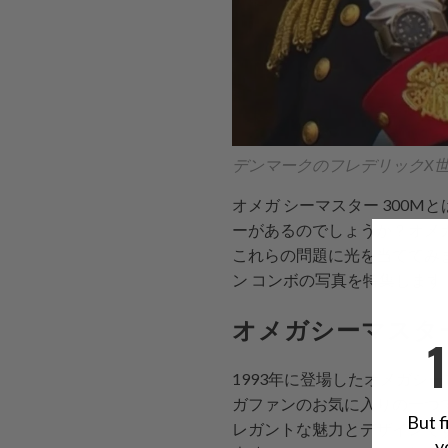
デンマークのフレデリックX世
オメガ シーマスター 300
ーがあるのでしょうか？オメ
これらの問題に光を当ててみ
ン
コンボの写真を特集します
オメガシーマスター
1993年に登場したオメガシ
ガファンのお気に入りの一つ
But f
レガントな魅力とデザインで
y