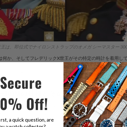
王は、即位式でナイロンストラップのオメガ シーマスター 30
Mとは何か、そしてフレデリックX世王がその特定の時計を着用し
ガの時計と
ワンピースナイロン
ストラップの組み合わせはどの
ましょう。私たちはすべての詳細について議論し、最も記憶に残
Secure
。
300Mの仕様とその他
10% Off!
ーマスター300Mは、これまでにいくつかのバージョンを経て
であり続けています。その理由はいくつかありますが、最大の
irst, a quick question, are
す。これにより、カジュアルからエレガント、さらには冠婚葬
ou a watch collector?