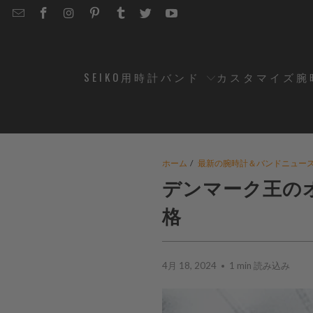
EMAIL
STRAPCODE
STRAPCODE
STRAPCODE
STRAPCODE
STRAPCODE
STRAPCODE
STRAPCODE
ON
ON
ON
ON
ON
ON
FACEBOOK
INSTAGRAM
PINTEREST
TUMBLR
TWITTER
YOUTUBE
SEIKO用時計バンド
カスタマイズ腕
ホーム
/
最新の腕時計＆バンドニュー
デンマーク王のオ
格
4月 18, 2024
1 min 読み込み