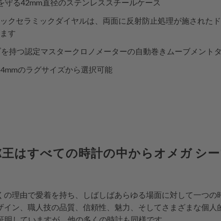
バーを守る42mm直径のステンレススチールケース
ックセラミックダイヤルは、両面に反射防止処理が施されたド
ます
ブを持つ認定マスタークロノメーターの自動巻きムーブメント
は24mmのラグサイズから選択可能
王はすべての時計の中からオメガ シーマ
くの理由で愛着を持ち、しばしばあらゆる場面に対して一つの
ザイン、職人技の品質、信頼性、魅力、そしてさまざまな個人的
てを証明していますが、他の多くの時計も同様です。