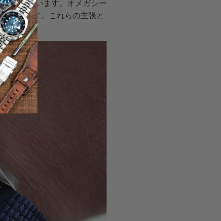
実に高めています。オメガシー
と信頼性です。これらの主張と