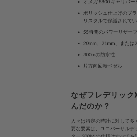
オメガ 8800 キャリ
ポリッシュ仕上げのブラ
リスタルで保護されてい
55時間のパワーリザー
20mm、21mm、また
300mの防水性
片方向回転ベゼル
なぜフレデリックX
んだのか？
人々は特定の時計に対して多
要な要素は、ユニバーサルデ
ター 300M の仕様はすべ