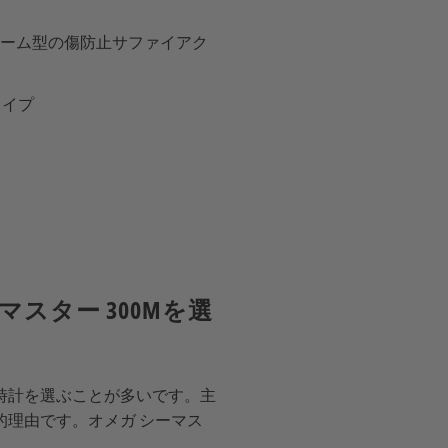
ーム型の傷防止サファイアク
タイプ
スター 300Mを選
時計を選ぶことが多いです。主
理由です。オメガ シーマス