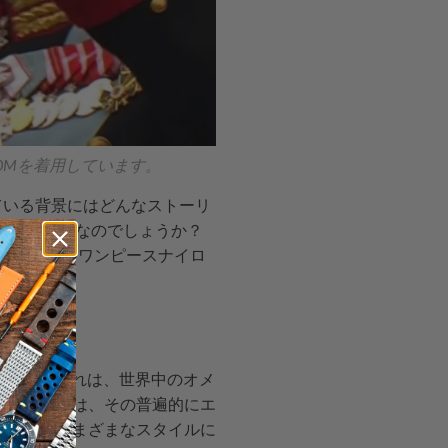
0Mを着用しています。
ている背景にはどんなストーリ
ようなものなのでしょうか？
るオメガ-
ワンピースナイロ
きました。これは、世界中のオメ
理由の一つは、その普遍的にエ
祭まで、さまざまなスタイルに