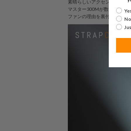
素晴らしいアクセントを加え
マスター300Mが数十年に
Are yo
Yes
ファンの理由を裏付ける仕様
No
Jus