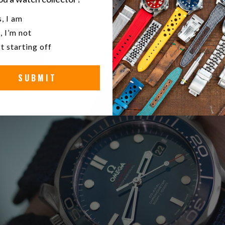
ることができました。後者は、この魅力的な時計への興味を確
わたって人気を維持している他の重要な理由は、そのビルド品質
u a watch collector?
, I am
は以下の通りです。
, I’m not
t starting off
SUBMIT