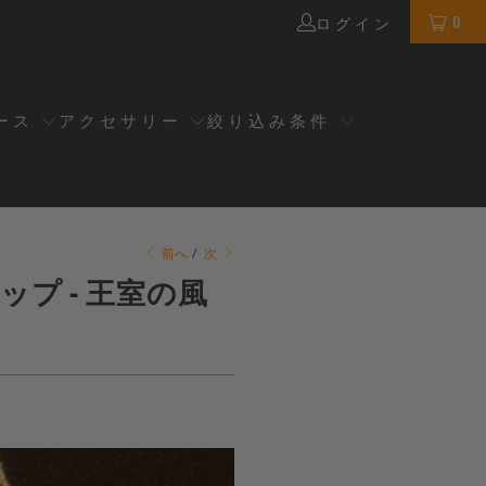
0
ログイン
ース
アクセサリー
絞り込み条件
前へ
/
次
プ - 王室の風