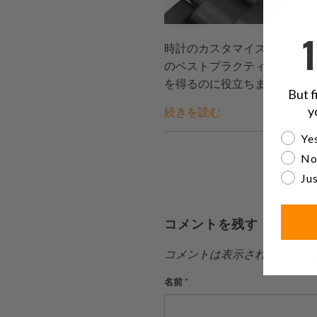
時計のカスタマイズの世界では、
のベストプラクティス画像は
を得るのに役立ちます。
But f
y
続きを読む
Are yo
Yes
No
Jus
コメントを残す
コメントは表示される前に承
名前
*