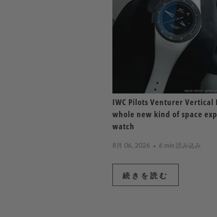
IWC Pilots Venturer Vertical 
whole new kind of space exp
watch
8月 06, 2026
6 min 読み込み
続きを読む