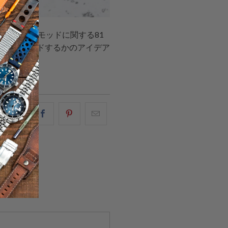
時計バンドのモッドに関する81
ようにモッドするかのアイデア
こ
Facebook
Pinterest
こ
の
で
で
の
内
共
共
メ
容
有
有
ー
を
す
す
ル
Twitter
る
る
を
で
友
共
達
有
に
す
送