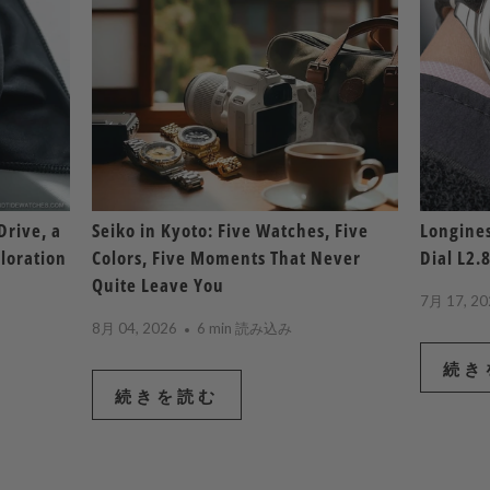
Drive, a
Seiko in Kyoto: Five Watches, Five
Longines
loration
Colors, Five Moments That Never
Dial L2.
Quite Leave You
7月 17, 20
8月 04, 2026
6 min 読み込み
続き
続きを読む