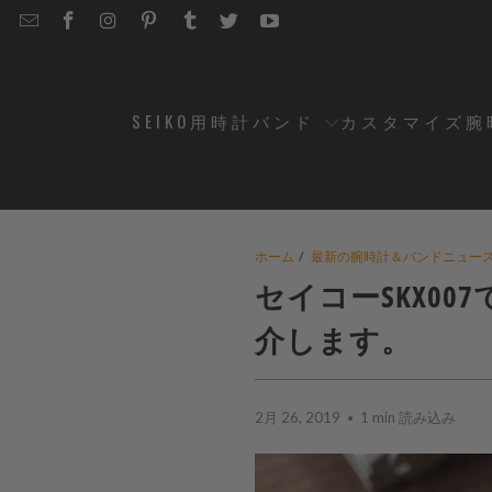
EMAIL
STRAPCODE
STRAPCODE
STRAPCODE
STRAPCODE
STRAPCODE
STRAPCODE
STRAPCODE
ON
ON
ON
ON
ON
ON
FACEBOOK
INSTAGRAM
PINTEREST
TUMBLR
TWITTER
YOUTUBE
SEIKO用時計バンド
カスタマイズ腕
ホーム
/
最新の腕時計＆バンドニュー
セイコーSKX0
介します。
2月 26, 2019
1 min 読み込み