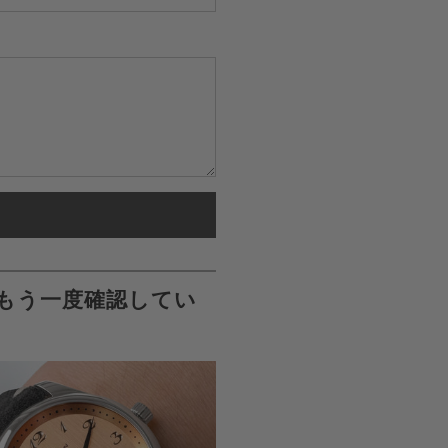
る
っ
て
く
だ
さ
い。
もう一度確認してい