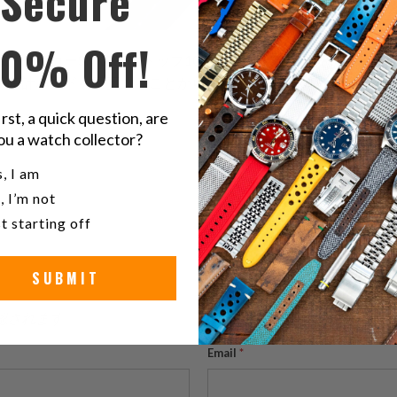
Secure
10% Off!
セイコーSKX007はトップ10に入るべきです。SKX007の
、時計バンドを変更することから始めて、あなたの時計をどの
irst, a quick question, are
ou a watch collector?
u a watch collector?
, I am
, I’m not
t starting off
SUBMIT
認されます。
Email
*