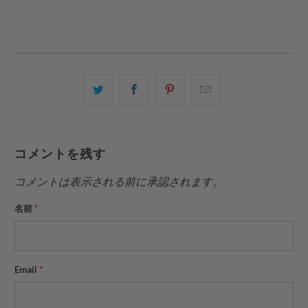
こ
Facebook
Pinterest
こ
の
で
で
の
内
共
共
メ
容
有
有
ー
コメントを残す
を
す
す
ル
Twitter
る
る
を
コメントは表示される前に承認されます。
で
友
名前
*
共
達
有
に
す
送
る
っ
Email
*
て
く