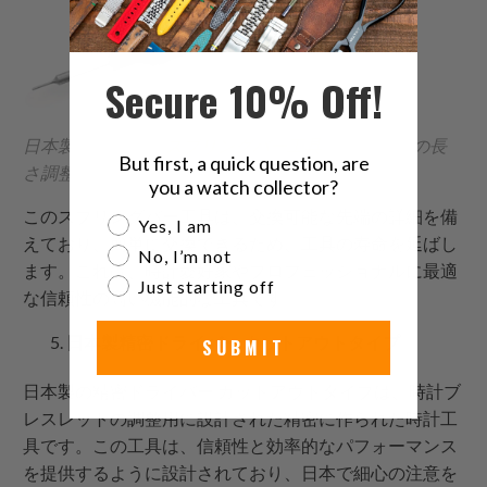
Secure 10% Off!
日本製エレガント
スプリングバー工具
時計バンドの長
But first, a quick question, are
さ調整用
you a watch collector?
このスプリングバー工具は、交換可能な先端の詳細を備
Are you a watch collector?
Yes, I am
えており、簡単に交換できるため、工具の寿命を延ばし
No, I’m not
ます。これは、時計愛好家やプロフェッショナルに最適
Just starting off
な信頼性の高い機能的な工具です。
日本製精密ドライバー カットアウトタイプ
SUBMIT
日本製の精密ドライバー カットアウトタイプは、時計ブ
レスレットの調整用に設計された精密に作られた時計工
具です。この工具は、信頼性と効率的なパフォーマンス
を提供するように設計されており、日本で細心の注意を