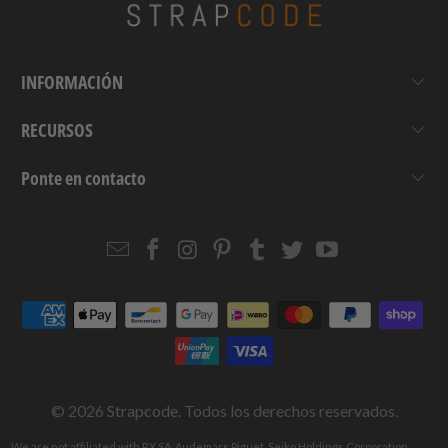
INFORMACIÓN
RECURSOS
Ponte en contacto
Email
Strapcode
Strapcode
Strapcode
Strapcode
Strapcode
Strapcode
Strapcode
on
on
on
on
on
on
Facebook
Instagram
Pinterest
Tumblr
Twitter
YouTube
© 2026
Strapcode
. Todos los derechos reservados.
We are not affiliated with RX SA, Audemars Piguet, Seiko Holdings Corporation,