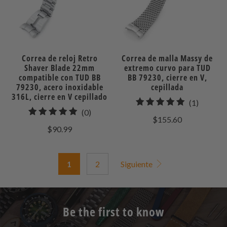
Correa de reloj Retro
Correa de malla Massy de
Shaver Blade 22mm
extremo curvo para TUD
compatible con TUD BB
BB 79230, cierre en V,
79230, acero inoxidable
cepillada
316L, cierre en V cepillado
1
(1)
0
(0)
total
$155.60
total
de
$90.99
de
reseñas
reseñas
1
2
Siguiente
Be the first to know