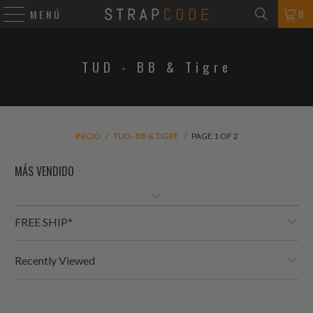
0
MENÚ
TUD - BB & Tigre
INICIO
/
TUD - BB & TIGRE
/
PAGE 1 OF 2
FREE SHIP*
Recently Viewed