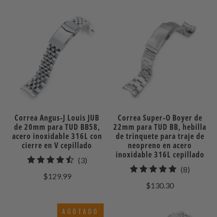
reseñas
Correa Angus-J Louis JUB
Correa Super-O Boyer de
de 20mm para TUD BB58,
22mm para TUD BB, hebilla
acero inoxidable 316L con
de trinquete para traje de
cierre en V cepillado
neopreno en acero
inoxidable 316L cepillado
3
(3)
8
(8)
total
$129.99
total
de
$130.30
de
reseñas
reseñas
AGOTADO