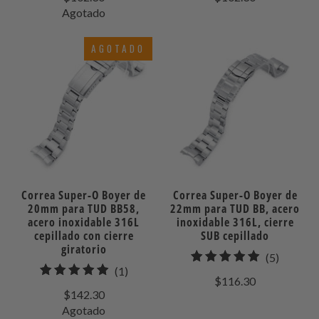
de
de
Agotado
reseñas
reseñas
AGOTADO
Correa Super-O Boyer de
Correa Super-O Boyer de
20mm para TUD BB58,
22mm para TUD BB, acero
acero inoxidable 316L
inoxidable 316L, cierre
cepillado con cierre
SUB cepillado
giratorio
5
(5)
1
(1)
total
$116.30
total
de
$142.30
de
Agotado
reseñas