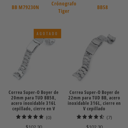
Crónografo
BB M79230N
BB58
Tiger
AGOTADO
Correa Super-O Boyer de
Correa Super-O Boyer de
20mm para TUD BB58,
22mm para TUD BB, acero
acero inoxidable 316L
inoxidable 316L, cierre en
cepillado, cierre en V
V cepillado
0
7
(0)
(7)
total
total
$102.30
$102.30