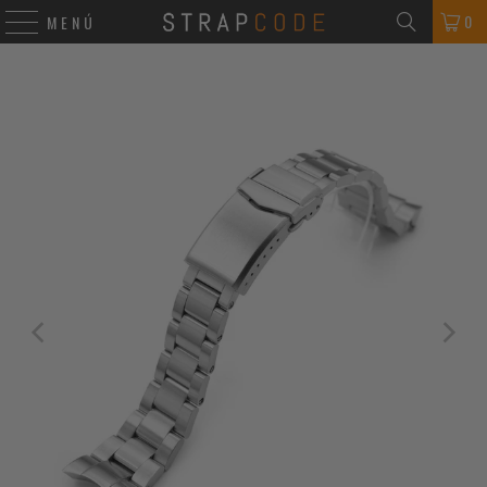
0
MENÚ