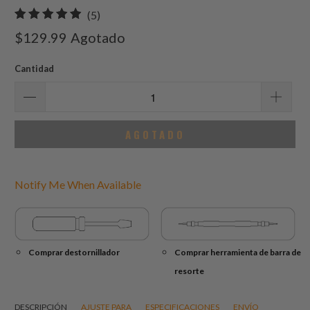
5
(5)
total
$129.99
Agotado
de
reseñas
Cantidad
AGOTADO
Notify Me When Available
Comprar destornillador
Comprar herramienta de barra de
resorte
DESCRIPCIÓN
AJUSTE PARA
ESPECIFICACIONES
ENVÍO