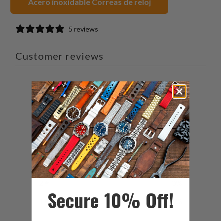
Acero inoxidable Correas de reloj
5 reviews
Customer reviews
4.8
/ 5
5 reviews
5
80
%
4
20
%
3
0
%
2
0
%
Secure 10% Off!
1
0
%