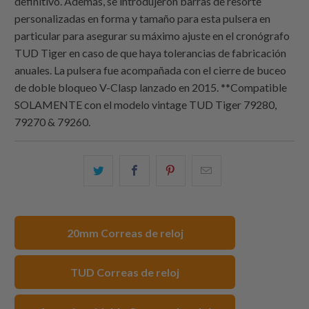
definitivo. Además, se introdujeron barras de resorte
personalizadas en forma y tamaño para esta pulsera en
particular para asegurar su máximo ajuste en el cronógrafo
TUD Tiger en caso de que haya tolerancias de fabricación
anuales. La pulsera fue acompañada con el cierre de buceo
de doble bloqueo V-Clasp lanzado en 2015. **Compatible
SOLAMENTE con el modelo vintage TUD Tiger 79280,
79270 & 79260.
Comparte
Comparte
Compartir
Email
esto
esto
esto
this
en
en
en
to
Twitter
Facebook
Pinterest
a
20mm Correas de reloj
friend
TUD Correas de reloj