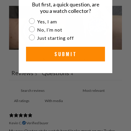
But first, a quick question, are
you a watch collector?
Are you a watch collector?
Yes, I am
No, I’m not
Just starting off
SUBMIT
Ask a question
Write a review
Reviews
Questions
5
4
With media
Kevin C.
Verified buyer
My new Oyster style watch band looks great on my Tudor