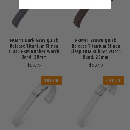
FKM41 Dark Grey Quick
FKM41 Brown Quick
Release Titanium Slinea
Release Titanium Slinea
Clasp FKM Rubber Watch
Clasp FKM Rubber Watch
Band, 20mm
Band, 20mm
$59.99
$59.99
NUEVO
NUEVO