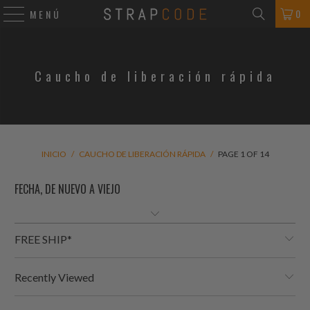
0
MENÚ
Caucho de liberación rápida
INICIO
/
CAUCHO DE LIBERACIÓN RÁPIDA
/
PAGE 1 OF 14
FREE SHIP*
Recently Viewed