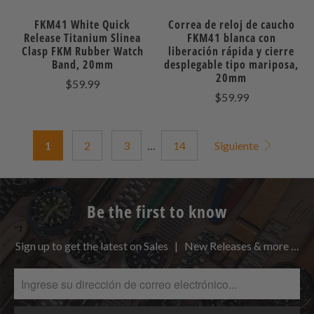
FKM41 White Quick
Correa de reloj de caucho
Release Titanium Slinea
FKM41 blanca con
Clasp FKM Rubber Watch
liberación rápida y cierre
Band, 20mm
desplegable tipo mariposa,
20mm
$59.99
$59.99
1
2
3
…
14
Siguiente
Be the first to know
Sign up to get the latest on Sales | New Releases & more …