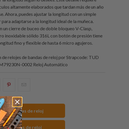
lculos altamente elaborados que tardan más de un año
e. Ahora, puedes ajustar la longitud con un simple
 para adaptarse a la longitud ideal de la muñeca.
 un cierre de buceo de doble bloqueo V-Clasp,
ero inoxidable sólido 316L con botón de presión tiene
ongitud fino y flexible de hasta 6 micro agujeros.
de relojes de bandas de reloj por
Strapcode
: TUD
 M79230N-0002 Reloj Automático
e
omparte
Compartir
Email
sto
esto
this
n
en
to
acebook
Pinterest
a
mm Correas de reloj
friend
UD Correas de reloj