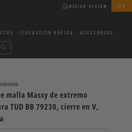
0
INICIAR SESIÓN
ECTAS
LIBERACIÓN RÁPIDA
ACCESORIOS
20B008B
de malla Massy de extremo
ra TUD BB 79230, cierre en V,
da