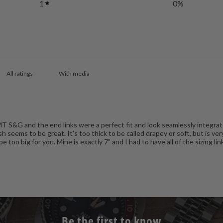
1
0
%
With media
GMT S&G and the end links were a perfect fit and look seamlessly integra
sh seems to be great. It's too thick to be called drapey or soft, but is v
ly be too big for you. Mine is exactly 7" and I had to have all of the sizin
Be the first to know