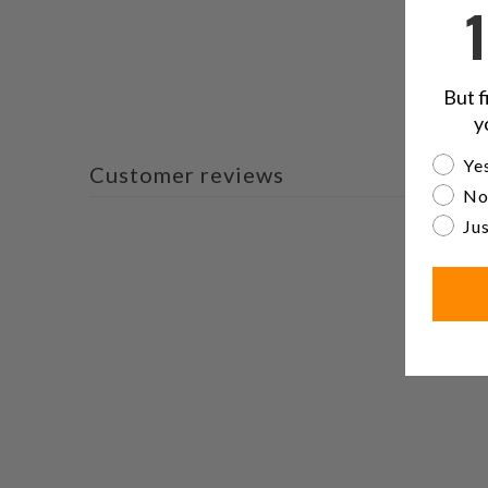
But f
y
Are yo
Yes
Customer reviews
No
Jus