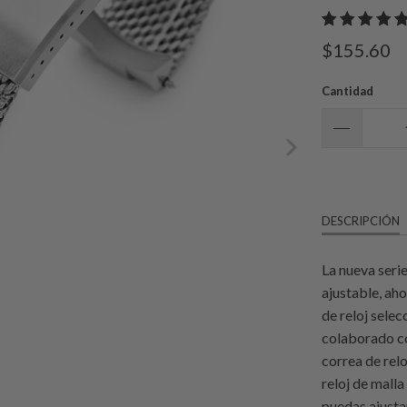
$155.60
Cantidad
DESCRIPCIÓN
La nueva seri
ajustable, ah
de reloj sele
colaborado c
correa de rel
reloj de mall
puedas ajustar