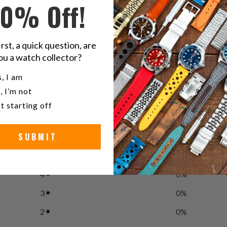
10% Off!
Acero i
irst, a quick question, are
ou a watch collector?
u a watch collector?
, I am
, I’m not
t starting off
5
/ 5
1 review
SUBMIT
5
100
%
4
0
%
3
0
%
2
0
%