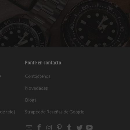
Ponte en contacto
O
Contáctenos
Novedades
Blogs
de reloj
Strapcode
Reseñas de Google
Email
Strapcode
Strapcode
Strapcode
Strapcode
Strapcode
Strapcode