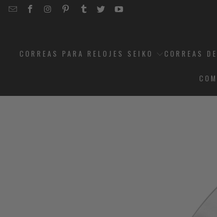
EMAIL
STRAPCODE
STRAPCODE
STRAPCODE
STRAPCODE
STRAPCODE
STRAPCODE
STRAPCODE
ON
ON
ON
ON
ON
ON
FACEBOOK
INSTAGRAM
PINTEREST
TUMBLR
TWITTER
YOUTUBE
CORREAS PARA RELOJES SEIKO
CORREAS DE
COM