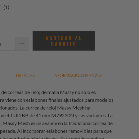
1
(1)
total
de
reseñas
AGREGAR AL
CARRITO
DETALLES
INFORMACIÓN DE ENVÍO
e de correas de reloj de malla Massy no solo es
ora viene con eslabones finales ajustados para modelos
ccionados. La correa de reloj Massy Mesh ha
on el TUD BB de 41 mm M79230N y sus variantes. La
oj Massy Mesh es un avance en la tradicional correa de
a pesada. Al incorporar eslabones removibles para que
 la longitud según lo desees. Este detalle requiere