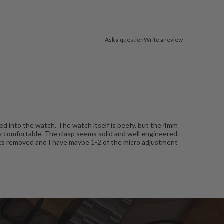
Ask a question
Write a review
ted into the watch. The watch itself is beefy, but the 4mm
ery comfortable. The clasp seems solid and well engineered.
g links removed and I have maybe 1-2 of the micro adjustment