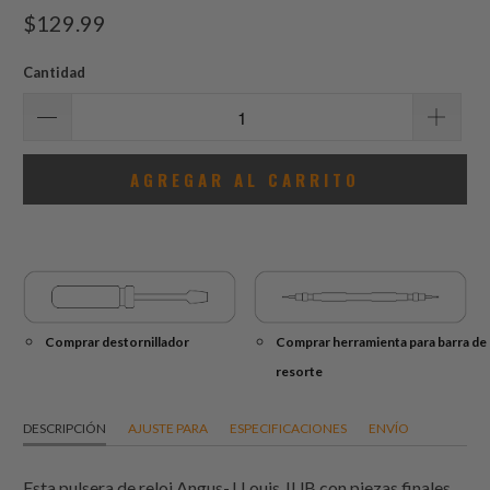
total
$129.99
de
reseñas
Cantidad
AGREGAR AL CARRITO
Comprar destornillador
Comprar herramienta para barra de
resorte
DESCRIPCIÓN
AJUSTE PARA
ESPECIFICACIONES
ENVÍO
Esta pulsera de reloj Angus-J Louis JUB con piezas finales