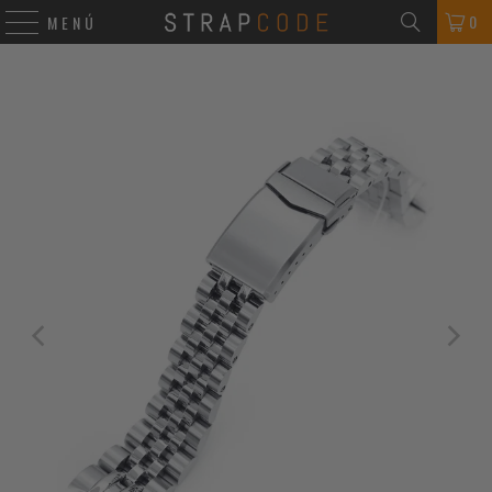
0
MENÚ