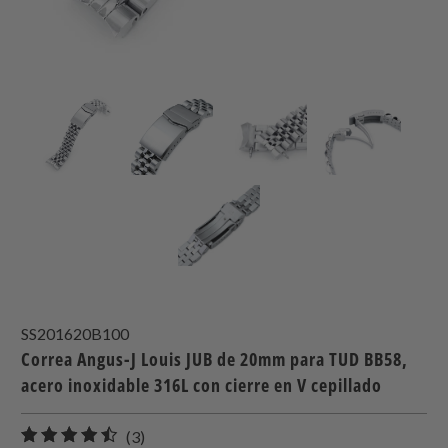
SS201620B100
Correa Angus-J Louis JUB de 20mm para TUD BB58,
acero inoxidable 316L con cierre en V cepillado
3
(3)