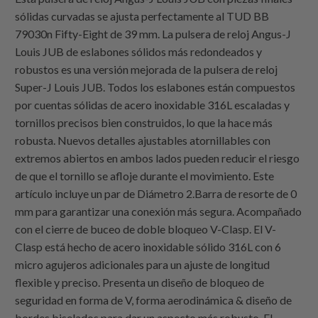
sólidas curvadas se ajusta perfectamente al TUD BB
79030n Fifty-Eight de 39 mm. La pulsera de reloj Angus-J
Louis JUB de eslabones sólidos más redondeados y
robustos es una versión mejorada de la pulsera de reloj
Super-J Louis JUB. Todos los eslabones están compuestos
por cuentas sólidas de acero inoxidable 316L escaladas y
tornillos precisos bien construidos, lo que la hace más
robusta. Nuevos detalles ajustables atornillables con
extremos abiertos en ambos lados pueden reducir el riesgo
de que el tornillo se afloje durante el movimiento. Este
artículo incluye un par de Diámetro 2.Barra de resorte de 0
mm para garantizar una conexión más segura. Acompañado
con el cierre de buceo de doble bloqueo V-Clasp. El V-
Clasp está hecho de acero inoxidable sólido 316L con 6
micro agujeros adicionales para un ajuste de longitud
flexible y preciso. Presenta un diseño de bloqueo de
seguridad en forma de V, forma aerodinámica & diseño de
bordes biselados para dar un aspecto más robusto. El