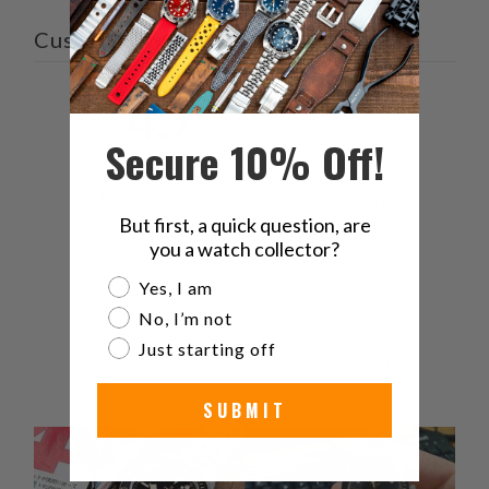
Customer reviews
4.7
/ 5
3 reviews
Secure 10% Off!
5
67
%
But first, a quick question, are
4
33
%
you a watch collector?
3
0
%
Are you a watch collector?
Yes, I am
No, I’m not
2
0
%
Just starting off
1
0
%
SUBMIT