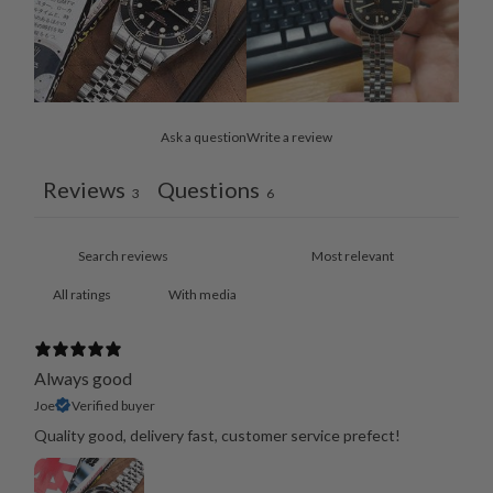
Ask a question
Write a review
Reviews
Questions
3
6
With media
Always good
Joe
Verified buyer
Quality good, delivery fast, customer service prefect!