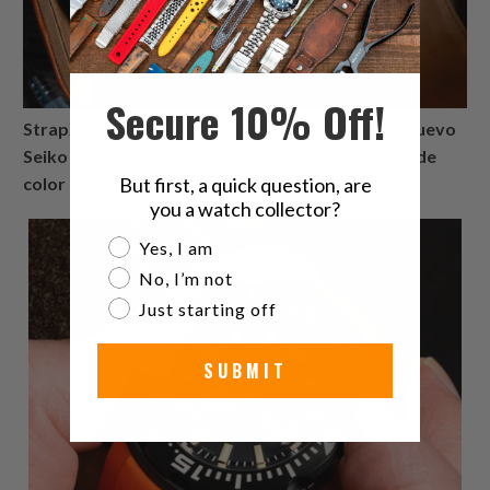
Secure 10% Off!
StrapXPro Lite - Correa de goma MX1A para el nuevo
Seiko Monster de cuarta generación, 4 opciones de
But first, a quick question, are
color
you a watch collector?
Are you a watch collector?
Yes, I am
No, I’m not
Just starting off
SUBMIT