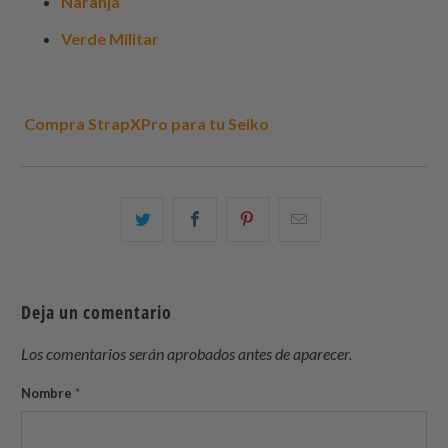
Naranja
Verde Militar
Compra StrapXPro para tu Seiko
Comparte
Comparte
Compartir
Email
esto
esto
esto
this
en
en
en
to
Twitter
Facebook
Pinterest
a
Deja un comentario
friend
Los comentarios serán aprobados antes de aparecer.
Nombre
*