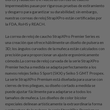
impermeables pasan por rigurosas pruebas de estiramiento
y desgarro para garantizar su durabilidad; sin embargo,
nuestras correas de reloj StrapXPro están certificadas por
la FDA, RoHS y REACH.
La correa de reloj de caucho StrapXPro Premier Series es
una creación que ofrece hábilmente un diseño de pulsera en
3D; los ángulos curvados de la muñeca están calculados con
precisión para proporcionar un ajuste ergonómicamente
cómodo.La correa de reloj curvada de la serie StrapXPro
Premier hecha a medida se adapta perfectamente a los
nuevos relojes Seiko 5 Sport (5KX) y Seiko 5 GMT Prospex.
La serie StrapXPro Premium está diseñada para usarse con
cierres de tres pliegues, su diseño cortado a medida se
puede ajustar fácilmente para adaptarse a todos los
tamaños de muñeca. Los diseños de color bicolor
especiales delinean artísticamente la extraordinaria forma
y estructura de la pulsera, la serie StrapXPro Premium se