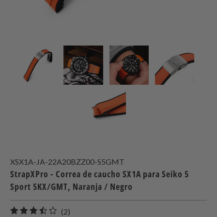
XSX1A-JA-22A20BZZ00-S5GMT
StrapXPro - Correa de caucho SX1A para Seiko 5
Sport 5KX/GMT, Naranja / Negro
2
(2)