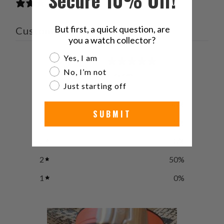
2 reviews
But first, a quick question, are
Customer reviews
you a watch collector?
Are you a watch collector?
3.5
Yes, I am
/ 5
No, I’m not
2 reviews
Just starting off
5
50
%
SUBMIT
4
0
%
3
0
%
2
50
%
1
0
%