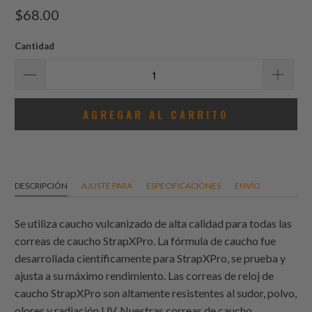
total
$68.00
de
reseñas
Cantidad
AGREGAR AL CARRITO
DESCRIPCIÓN
AJUSTE PARA
ESPECIFICACIONES
ENVÍO
Se utiliza caucho vulcanizado de alta calidad para todas las
correas de caucho StrapXPro. La fórmula de caucho fue
desarrollada científicamente para StrapXPro, se prueba y
ajusta a su máximo rendimiento. Las correas de reloj de
caucho StrapXPro son altamente resistentes al sudor, polvo,
olores y radiación UV. Nuestras correas de caucho