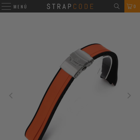
0
MENÚ