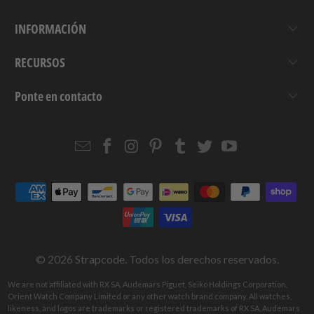
INFORMACIÓN
RECURSOS
Ponte en contacto
Email
Strapcode
Strapcode
Strapcode
Strapcode
Strapcode
Strapcode
Strapcode
on
on
on
on
on
on
Facebook
Instagram
Pinterest
Tumblr
Twitter
YouTube
© 2026
Strapcode
. Todos los derechos reservados.
We are not affiliated with RX SA, Audemars Piguet, Seiko Holdings Corporation,
Orient Watch Company Limited or any other watch brand company. All watches,
likeness, and logos are trademarks or registered trademarks of RX SA, Audemars