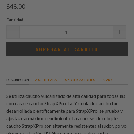
total
$48.00
de
reseñas
Cantidad
AGREGAR AL CARRITO
DESCRIPCIÓN
AJUSTE PARA
ESPECIFICACIONES
ENVÍO
Se utiliza caucho vulcanizado de alta calidad para todas las
correas de caucho StrapXPro. La fórmula de caucho fue
desarrollada científicamente para StrapXPro, se prueba y
ajusta a su máximo rendimiento. Las correas de reloj de
caucho StrapXPro son altamente resistentes al sudor, polvo,
olores y radiación UV. Nuestras correas de caucho