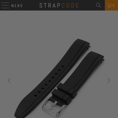
0
MENÚ