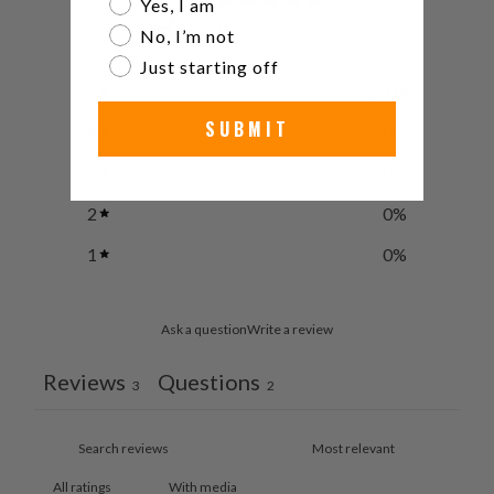
5
Are you a watch collector?
Yes, I am
/ 5
3 reviews
No, I’m not
Just starting off
5
100
%
SUBMIT
4
0
%
3
0
%
2
0
%
1
0
%
Ask a question
Write a review
Reviews
Questions
3
2
With media