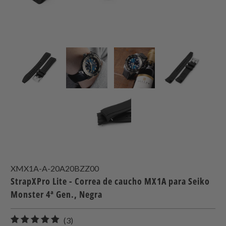
XMX1A-A-20A20BZZ00
StrapXPro Lite - Correa de caucho MX1A para Seiko
Monster 4ª Gen., Negra
3
(3)