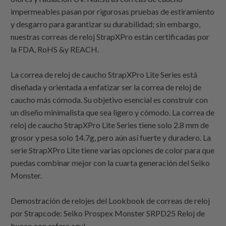
impermeables pasan por rigurosas pruebas de estiramiento
y desgarro para garantizar su durabilidad; sin embargo,
nuestras correas de reloj StrapXPro están certificadas por
la FDA, RoHS &y REACH.
La correa de reloj de caucho StrapXPro Lite Series está
diseñada y orientada a enfatizar ser la correa de reloj de
caucho más cómoda. Su objetivo esencial es construir con
un diseño minimalista que sea ligero y cómodo. La correa de
reloj de caucho StrapXPro Lite Series tiene solo 2.8 mm de
grosor y pesa solo 14.7g, pero aún así fuerte y duradero. La
serie StrapXPro Lite tiene varias opciones de color para que
puedas combinar mejor con la cuarta generación del Seiko
Monster.
Demostración de relojes del Lookbook de correas de reloj
por
Strapcode
: Seiko Prospex Monster SRPD25 Reloj de
buceo con esfera azul