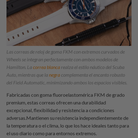
Las correas de reloj de goma FKM con extremos curvados de
Wheels se integran perfectamente con ambos modelos de
Hamilton. La
correa blanca
realza el estilo náutico del Scuba
Auto, mientras que la
negra
complementa el encanto robusto
del Field Automatic, minimizando ambos los espacios visibles.
Fabricadas con goma fluoroelastomérica FKM de grado
premium, estas correas ofrecen una durabilidad
excepcional, flexibilidad y resistencia a condiciones
adversas.Mantienen su resistencia independientemente de
la temperatura o el clima, lo que los hace ideales tanto para
el uso diario como para entornos extremos.