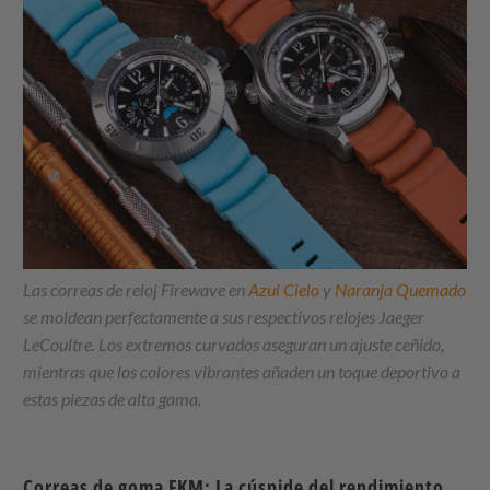
Las correas de reloj Firewave en
Azul Cielo
y
Naranja Quemado
se moldean perfectamente a sus respectivos relojes Jaeger
LeCoultre. Los extremos curvados aseguran un ajuste ceñido,
mientras que los colores vibrantes añaden un toque deportivo a
estas piezas de alta gama.
Correas de goma FKM: La cúspide del rendimiento