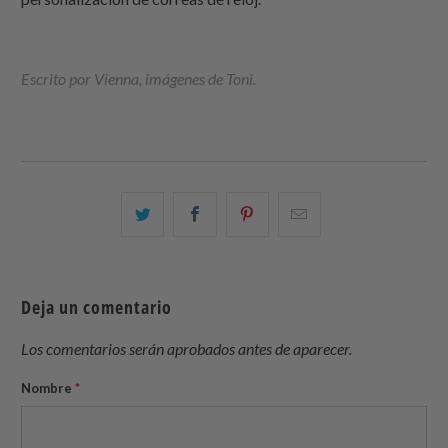
Escrito por Vienna, imágenes de Toni.
Comparte
Comparte
Compartir
Email
esto
esto
esto
this
en
en
en
to
Twitter
Facebook
Pinterest
a
Deja un comentario
friend
Los comentarios serán aprobados antes de aparecer.
Nombre
*