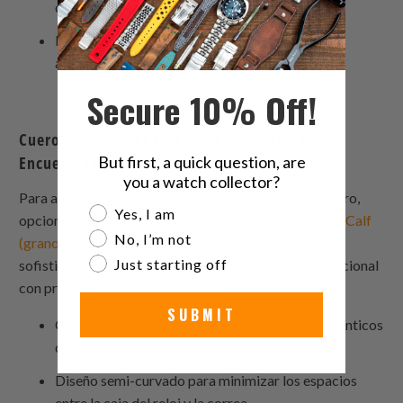
de alta gama
Bordes de hebilla angulados para prevenir
aflojamiento involuntario
Secure 10% Off!
Cuero Premium: La Elegancia Atemporal se
But first, a quick question, are
Encuentra con la Ingeniería Moderna
you a watch collector?
Para aquellos que prefieren el aspecto clásico del cuero,
Are you a watch collector?
Yes, I am
opciones como la
correa de reloj semi-curvada CrocoCalf
No, I’m not
(grano de croco italiano)
ofrecen una alternativa
Just starting off
sofisticada.Estas correas combinan la artesanía tradicional
con principios de diseño moderno:
SUBMIT
Cuero italiano de alta calidad con patrones auténticos
de grano de cocodrilo
Diseño semi-curvado para minimizar los espacios
entre la caja del reloj y la correa