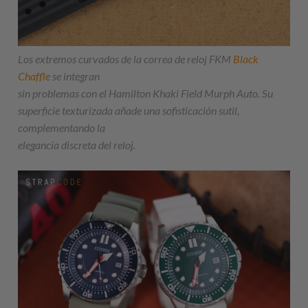
Los extremos curvados de la correa de reloj FKM
Black
Chaffle
se integran
sin problemas con el Hamilton Khaki Field Murph Auto. Su
superficie texturizada añade una sofisticación sutil,
complementando la
elegancia discreta del reloj.