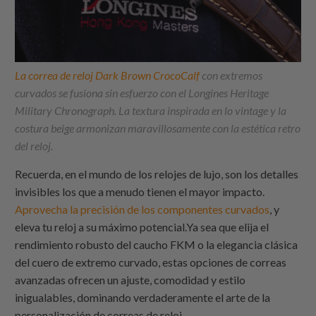
La correa de reloj Dark Brown CrocoCalf
con extremos
curvados se fusiona sin esfuerzo con el Longines Heritage
Military Chronograph. La textura inspirada en lo vintage y la
costura beige armonizan maravillosamente con la estética retro
del reloj.
Recuerda, en el mundo de los relojes de lujo, son los detalles
invisibles los que a menudo tienen el mayor impacto.
Aprovecha la precisión de los componentes curvados
, y
eleva tu reloj a su máximo potencial.Ya sea que elija el
rendimiento robusto del caucho FKM o la elegancia clásica
del cuero de extremo curvado, estas opciones de correas
avanzadas ofrecen un ajuste, comodidad y estilo
inigualables, dominando verdaderamente el arte de la
personalización de correas de reloj.