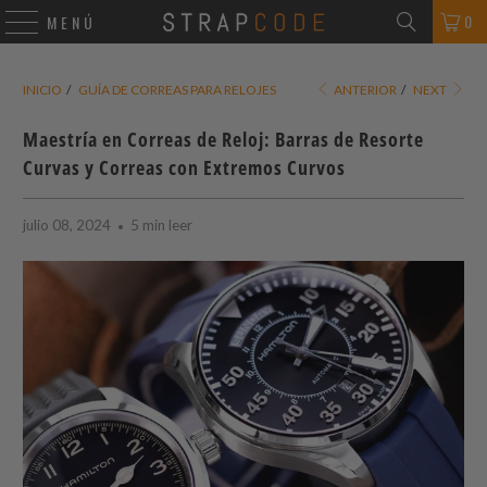
0
MENÚ
INICIO
/
GUÍA DE CORREAS PARA RELOJES
ANTERIOR
/
NEXT
Maestría en Correas de Reloj: Barras de Resorte
Curvas y Correas con Extremos Curvos
julio 08, 2024
5 min leer