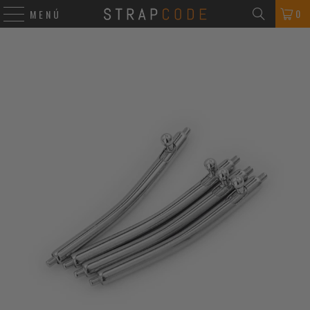
0
MENÚ