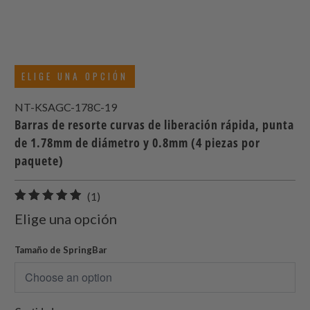
ELIGE UNA OPCIÓN
NT-KSAGC-178C-19
Barras de resorte curvas de liberación rápida, punta
de 1.78mm de diámetro y 0.8mm (4 piezas por
paquete)
1
(1)
total
Elige una opción
de
reseñas
Tamaño de SpringBar