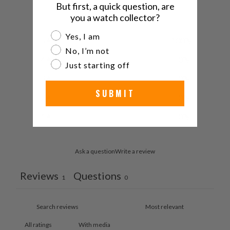
5
But first, a quick question, are
/ 5
1 review
you a watch collector?
Are you a watch collector?
Yes, I am
5
100
%
No, I’m not
4
0
%
Just starting off
3
0
%
SUBMIT
2
0
%
1
0
%
Ask a question
Write a review
Reviews
Questions
1
0
With media