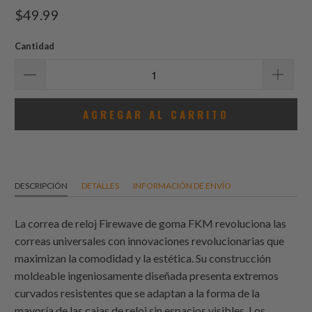
total
$49.99
de
reseñas
Cantidad
AGREGAR AL CARRITO
DESCRIPCIÓN
DETALLES
INFORMACIÓN DE ENVÍO
La correa de reloj Firewave de goma FKM revoluciona las
correas universales con innovaciones revolucionarias que
maximizan la comodidad y la estética. Su construcción
moldeable ingeniosamente diseñada presenta extremos
curvados resistentes que se adaptan a la forma de la
mayoría de las cajas de reloj sin espacios visibles. Los