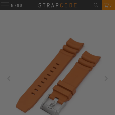
0
MENÚ