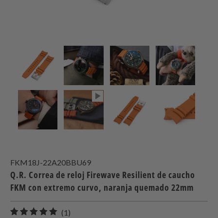
FKM18J-22A20BBU69
Q.R. Correa de reloj Firewave Resilient de caucho
FKM con extremo curvo, naranja quemado 22mm
1
(1)