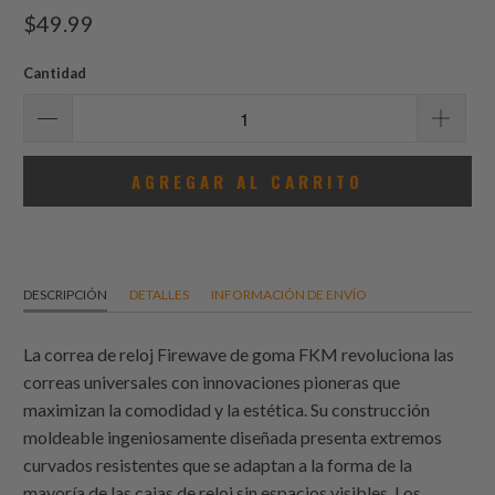
total
$49.99
de
reseñas
Cantidad
AGREGAR AL CARRITO
DESCRIPCIÓN
DETALLES
INFORMACIÓN DE ENVÍO
La correa de reloj Firewave de goma FKM revoluciona las
correas universales con innovaciones pioneras que
maximizan la comodidad y la estética. Su construcción
moldeable ingeniosamente diseñada presenta extremos
curvados resistentes que se adaptan a la forma de la
mayoría de las cajas de reloj sin espacios visibles. Los