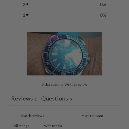
2
0
%
1
0
%
Ask a question
Write a review
Reviews
Questions
1
0
With media