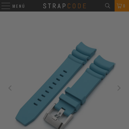
0
MENÚ