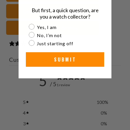
But first, a quick question, are
Goma FKM Correas de reloj
you a watch collector?
Are you a watch collector?
Yes, I am
azules Correas de reloj
No, I’m not
Just starting off
1 review
Customer reviews
SUBMIT
5
/ 5
1 review
5
100
%
4
0
%
3
0
%