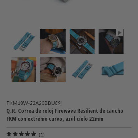
FKM18W-22A20BBU69
Q.R. Correa de reloj Firewave Resilient de caucho
FKM con extremo curvo, azul cielo 22mm
1
(1)