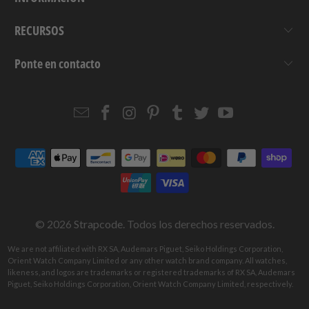
RECURSOS
Ponte en contacto
Email
Strapcode
Strapcode
Strapcode
Strapcode
Strapcode
Strapcode
Strapcode
on
on
on
on
on
on
Facebook
Instagram
Pinterest
Tumblr
Twitter
YouTube
© 2026
Strapcode
. Todos los derechos reservados.
We are not affiliated with RX SA, Audemars Piguet, Seiko Holdings Corporation,
Orient Watch Company Limited or any other watch brand company. All watches,
likeness, and logos are trademarks or registered trademarks of RX SA, Audemars
Piguet, Seiko Holdings Corporation, Orient Watch Company Limited, respectively.