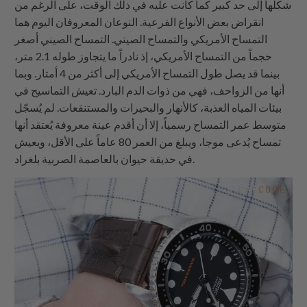
شكلها إلى حد كبير كما كانت عليه في ذلك الوقت، على الرغم من
انقراض بعض الأنواع الفرعية. النوعان المعروفان اليوم هما
التمساح الأمريكي والتمساح الصيني. التمساح الصيني أصغر
حجماً من التمساح الأمريكي، إذ نادراً ما يتجاوز طوله 2.1 متر،
بينما قد يصل طول التمساح الأمريكي إلى أكثر من 4 أمتار. وبما
أنها من الزواحف، فهي من ذوات الدم البارد. تعيش التماسيح في
بيئات المياه العذبة، كالأنهار والبحيرات والمستنقعات. لم يُسجّل
متوسط ​​عمر التمساح رسمياً، إلا أن أقدم عينة معروفة يُعتقد أنها
تمساح يُدعى موجا، ويبلغ من العمر 80 عاماً على الأقل، ويعيش
في حديقة حيوان بالعاصمة الصربية بلغراد.