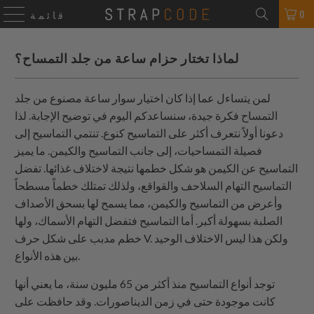
0
قائمة
لماذا تختار حزام ساعة من جلد التمساح؟
لمن يتساءل عما إذا كان اختيار سوار ساعة مصنوع من جلد
التمساح فكرة جيدة، سنساعدكم اليوم في توضيح الإجابة. لذا
دعونا أولاً نتعرف أكثر على التماسيح كنوع. تنتمي التماسيح إلى
فصيلة التمساحيات، إلى جانب التماسيح والكيمن. ما يميز
التماسيح عن الكيمن هو شكل خطمها نتيجة لاختلاف غذائها. تفضل
التماسيح التهام السلاحف والقواقع، ولذلك تمتلك خطماً مسطحاً
وأعرض من التماسيح والكيمن، مما يسمح لها بسحق الأصداف
الصلبة بسهولة أكبر. أما التماسيح فتفضل التهام الأسماك، ولها
خطم مدبب على شكل حرف V. ولكن هذا ليس الاختلاف الوحيد
بين هذه الأنواع.
توجد أنواع التماسيح منذ أكثر من 65 مليون سنة، ما يعني أنها
كانت موجودة حتى في زمن الديناصورات. وقد حافظت على