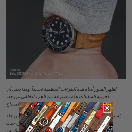
تُظهر الصور أدناه هذه النتوءات العظمية تحديداً. وهذا يعني أن
أحزمة الساعات هذه مصنوعة من الجزء الخلفي من جلد
التمساح.
يُستخدم جلد جانبي التمساح بشكل شائع لأنه أقل تكلفة من جلد
البطن والظهر. ومع ذلك، فهو يتفوق عليه بكثير من حيث
الخصائص، وبالتالي أغلى ثمناً، من جلد التماسيح، ناهيك عن