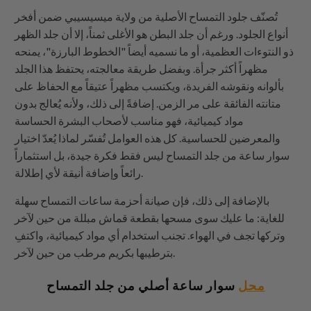
تُصنّف جلود التمساح الأصلية من ولاية ميسيسيبي ضمن أفخر
أنواع الجلود. ورغم أن جلد البطن هو الأغلى ثمناً، إلا أن جلد الظهر
ذو النتوءات العظمية، أو ما نسميه أيضاً "الخطوط البارزة"، يمنحه
مظهراً أكثر جرأة. وبفضل طريقة معالجته، يحتفظ هذا الجلد
بألوانه ونقوشه الفريدة، ويكتسب مظهراً عتيقاً مع الحفاظ على
متانته الفائقة على مر الزمن. إضافةً إلى ذلك، ولأنه يُعالج بدون
مواد كيميائية، فهو مناسب لأصحاب البشرة الحساسة
والمعرضين للحساسية. كل هذه العوامل تُفسّر لماذا يُعدّ اختيار
سوار ساعة من جلد التمساح ليس فقط فكرة جيدة، بل استثماراً
رائعاً وإضافة أنيقة لأي إطلالة.
بالإضافة إلى ذلك، فإن صيانة أحزمة ساعات التمساح سهلة
للغاية: ما عليك سوى مسحها بقطعة قماش مبللة من حين لآخر
وتركها تجف في الهواء. تجنب استخدام أي مواد كيميائية، واكتفِ
بترطيبها بكريم مرطب من حين لآخر.
محل
سوار ساعة أصلي من جلد التمساح