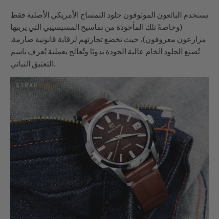
يستخدم البائعون الموثوقون جلود التمساح الأمريكي الأصلية فقط
(وخاصةً تلك المأخوذة من تماسيح المسيسيبي التي يربيها
مزارعون معروفون)، حيث تخضع تجارتهم لرقابة قانونية صارمة.
تُصنع الجلود الخام عالية الجودة يدويًا وتُعالج بعملية تُعرف باسم
التعتيق النباتي.