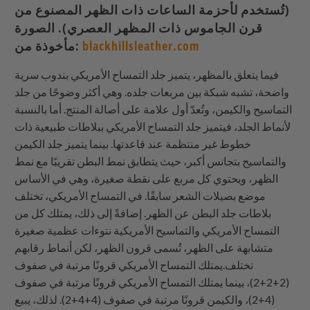
(تُستخدم لأحزمة الساعات ذات الظهر المصنوع من
قرن الجاموس ذات المظهر العصري). الصورة
blackhillsleather.com
مأخوذة من:
فيما يتعلق بالمظهر، يتميز جلد التمساح الأمريكي بندوب سرية
واضحة، تشبه شبكة بين مربعات جلده. وهي أكثر وضوحًا من جلد
التماسيح والكيمن، وتُعدّ أول علامة على أصالة المنتج. أما بالنسبة
لأنماط الجلد، فيتميز جلد التمساح الأمريكي ببلاطات طبيعية ذات
خطوط غير منتظمة عند قاعدتها. بينما يتميز جلد الكيمن
والتماسيح بتجانس أكبر، حيث يتطابق نمط البطن تقريبًا مع نمط
الظهر، ويحتوي كل مربع على نقطة صغيرة، وهي في الأساس
موضع بصيلات الشعر سابقًا. في التمساح الأمريكي، تختلف
بلاطات جلد البطن عن الظهر. إضافةً إلى ذلك، يمتلك كل من
التمساح الأمريكي والتماسيح الأمريكية نتوءات عظمية صغيرة
متشابهة على الظهر، تُسمى قرون الظهر، لكن أنماط رقابهم
تختلف.يمتلك التمساح الأمريكي قرونًا مرتبة في صفوف
(2+2+2)، بينما يمتلك التمساح الأمريكي قرونًا مرتبة في صفوف
(4+2)، والكيمن قرونًا مرتبة في صفوف (4+4+2). لذلك، يبيع