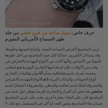
حرف خاص:
سوار ساعة من قرن خلفي
من جلد
ظهر التمساح الأمريكي المتورم
تُربى التماسيح لأغراض السياحة البيئية، ولإنتاج لحومها وجلودها.
وقد يتساءل الكثيرون عما إذا كان صيد التماسيح من أجل جلودها
قانونيًا من الأساس. ولأنها كانت من الأنواع المهددة بالانقراض في
وقت من الأوقات، فإن استخدامها التجاري اليوم يخضع لمعايير
محددة، تُعرف باسم
ج
اتفاقية بشأن
أنا
دولي
تي
التبادل التجاري
أنواع الحيوانات والنباتات البرية،
S
الأنواع المهددة بالانقراض
هـ
والمعروفة أيضًا باسم اتفاقية واشنطن، والمعروفة اختصارًا باسم
سايتس
. هذا يعني أن المزارع التجارية مُلزمة بتوفير جيل جديد من
التماسيح قادر على البقاء. بعبارة أخرى، يجب على مُربي التماسيح
ضمان بقاء التماسيح بنفس العدد أو أكثر في المستقبل. مع ذلك، لا