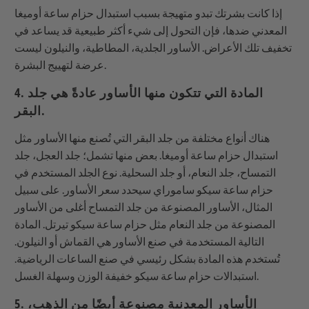
إذا كانت بشرتك تبدو متهيجة بسبب استبدال حزام ساعة أوميغا
المعدني ضدها، فإن التحول إلى شيء أكثر طبيعية قد يساعد في
تخفيف تلك الأعراض. الأساور الجلدية، المطاطية، والنيلون ليست
عرضة لتهييج البشرة.
4. المادة التي تتكون منها الأساور عادةً هي جلد
البقر.
هناك أنواع مختلفة من جلد البقر التي تُصنع منها الأساور مثل
استبدال حزام ساعة أوميغا. بعض منها تشمل؛ جلد العجل، جلد
التمساح، جلد النعام، أو جلد السحلية. نوع الجلد المستخدم في
حزام ساعة سيكو ساموراي سيحدد سعر الأساور. على سبيل
المثال، الأساور المصنوعة من جلد التمساح أغلى من الأساور
المصنوعة من جلد النعام مثل حزام ساعة سيكو تيرتل. المادة
التالية المستخدمة في صنع الأساور هي القماش أو النيلون.
تُستخدم هذه المادة بشكل رئيسي في صنع الساعات الرياضية.
استبدالات حزام ساعة سيكو خفيفة الوزن وسهلة الغسل.
5. الأساور المعدنية مصنوعة أيضًا من الذهب،