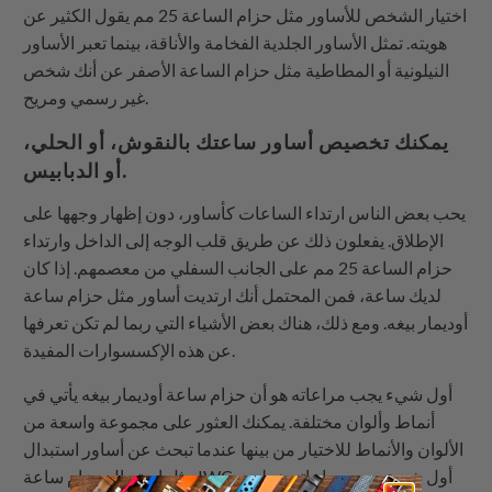
اختيار الشخص للأساور مثل حزام الساعة 25 مم يقول الكثير عن
هويته. تمثل الأساور الجلدية الفخامة والأناقة، بينما تعبر الأساور
النيلونية أو المطاطية مثل حزام الساعة الأصفر عن أنك شخص
غير رسمي ومريح.
يمكنك تخصيص أساور ساعتك بالنقوش، أو الحلي،
أو الدبابيس.
يحب بعض الناس ارتداء الساعات كأساور، دون إظهار وجهها على
الإطلاق. يفعلون ذلك عن طريق قلب الوجه إلى الداخل وارتداء
حزام الساعة 25 مم على الجانب السفلي من معصمهم. إذا كان
لديك ساعة، فمن المحتمل أنك ارتديت أساور مثل حزام ساعة
أوديمار بيغه. ومع ذلك، هناك بعض الأشياء التي ربما لم تكن تعرفها
عن هذه الإكسسوارات المفيدة.
أول شيء يجب مراعاته هو أن حزام ساعة أوديمار بيغه يأتي في
أنماط وألوان مختلفة. يمكنك العثور على مجموعة واسعة من
الألوان والأنماط للاختيار من بينها عندما تبحث عن أساور استبدال
مثل استبدال حزام ساعة IWC. أول شيء يجب مراعاته هو لون