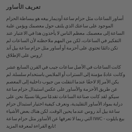
تعريف الأساور
أساور الساعات مثل حزام ساعة أوديمار بيغه هو ببساطة الحزام
الموجود على ساعتك الذي يلتف حول معصمك ويؤمن علبة
الساعة إلى معصمك. معظم الناس لا يأخذون هذا في الاعتبار عند
التفكير في الساعات، لكن من المهم ملاحظته لأن الساعات لم
تكن دائمًا تحتوي على أحزمة أو أساور مثل حزام ساعة بيل آند
روس على الإطلاق!
كانت الساعات في الأصل ساعات جيب في القرن السابع عشر
وكانت عادةً مؤمنة إلى السترات أو الملابس باستخدام سلسلة. لم
يكن الأمر إلا لاحقًا عندما انتقلت من جيوب داخلية إلى المعصم
عن طريق الأحزمة والأساور على عكس استبدال حزام ساعة
سيكو. لقد كانت صناعة الساعات تقدمًا سريعًا نسبيًا. نحن على
دراية بمواد الأساور التقليدية، ونعرف كيفية اختيار استبدال حزام
ساعة بيل آند روس عندما يحين الوقت. لكن هناك بعض الأشياء
التي ربما لا تعرفها عن الأساور مثل حزام ساعة IWC بيغ بايلوت -
تابع القراءة لمعرفة المزيد!