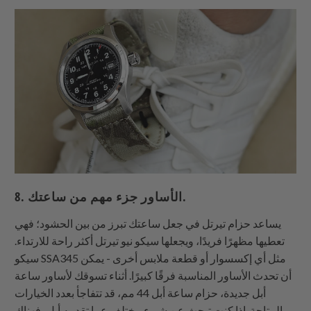
8. الأساور جزء مهم من ساعتك.
يساعد حزام تيرتل في جعل ساعتك تبرز من بين الحشود؛ فهي
تعطيها مظهرًا فريدًا، ويجعلها سيكو نيو تيرتل أكثر راحة للارتداء.
سيكو SSA345 مثل أي إكسسوار أو قطعة ملابس أخرى - يمكن
أن تحدث الأساور المناسبة فرقًا كبيرًا. أثناء تسوقك لأساور ساعة
أبل جديدة، حزام ساعة أبل 44 مم، قد تتفاجأ بعدد الخيارات
المتاحة. إذا كنت تبحث عن شيء مختلف عما تقدمه أبل، فهناك