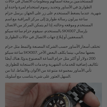
للمستخدمين برمجة أسمائهم ومعلومات الاتصال في حالات
الطوارئ في الأساور وتحديد رسوم استخدام لمرة واحدة أو
شهرية. عندما يضغط المستخدم على زر على الجهاز، يرسل حزام
ساعة بيرلون رسالة طوارئ إلى مركز المراقبة مع اسم
المستخدم وموقعه وحالته. إذا لم يتمكن المركز من الاتصال
بالمستخدم، سيقوم حزام ساعة سيكو SKX007 بإرسال
المسعفين أو إبلاغ جهات الاتصال في حالات الطوارئ.
تختلف أسعار الأساور حسب الشركة المصنعة والنمط مثل حزام
ساعة سيكو SKX007. بعضها مجاني، بينما يكلف البعض الآخر
200 دولار أو أكثر مثل حزام الساعة المصنوع يدويًا. هناك أيضًا
تكاليف إضافية للخدمات الشهرية وخدمات الاستجابة للطوارئ.
تأتي الأساور بمجموعة متنوعة من الألوان والأنماط، لذا من
السهل العثور على شيء يتناسب مع أسلوبك.