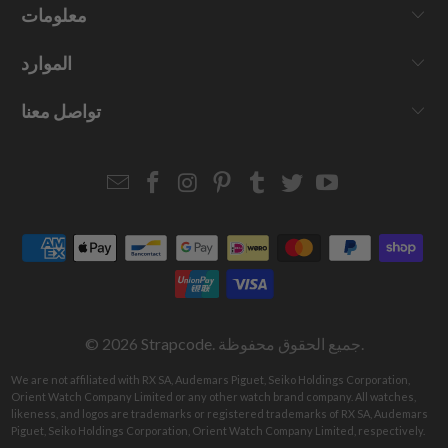
معلومات
الموارد
تواصل معنا
Email
Strapcode
Strapcode
Strapcode
Strapcode
Strapcode
Strapcode
Strapcode
on
on
on
on
on
on
Facebook
Instagram
Pinterest
Tumblr
Twitter
YouTube
. جميع الحقوق محفوظة.
Strapcode
© 2026
We are not affiliated with RX SA, Audemars Piguet, Seiko Holdings Corporation,
Orient Watch Company Limited or any other watch brand company. All watches,
likeness, and logos are trademarks or registered trademarks of RX SA, Audemars
Piguet, Seiko Holdings Corporation, Orient Watch Company Limited, respectively.