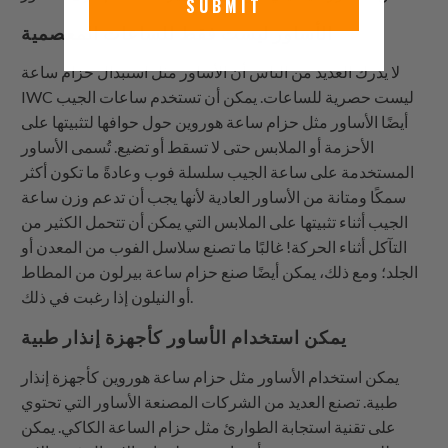
SUBMIT
الأساور ليست فقط للساعات المعصمية
لا يدرك العديد من الناس أن الأساور مثل استبدال حزام ساعة
IWC ليست حصرية للساعات. يمكن أن تستخدم ساعات الجيب
أيضًا الأساور مثل حزام ساعة هوروين حول حوافها لتثبيتها على
الأحزمة أو الملابس حتى لا تسقط أو تضيع. تُسمى الأساور
المستخدمة على ساعة الجيب سلسلة فوب وعادةً ما تكون أكثر
سمكًا ومتانة من الأساور العادية لأنها يجب أن تدعم وزن ساعة
الجيب أثناء تثبيتها على الملابس التي يمكن أن تتحمل الكثير من
التآكل أثناء الحركة! غالبًا ما تصنع سلاسل الفوب من المعدن أو
الجلد؛ ومع ذلك، يمكن أيضًا صنع حزام ساعة بيرلون من المطاط
أو النيلون إذا رغبت في ذلك.
يمكن استخدام الأساور كأجهزة إنذار طبية
يمكن استخدام الأساور مثل حزام ساعة هوروين كأجهزة إنذار
طبية. تصنع العديد من الشركات المصنعة الأساور التي تحتوي
على تقنية استجابة الطوارئ مثل حزام الساعة الكاكي. يمكن