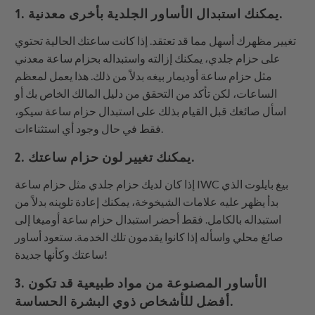
1. يمكنك استبدال الأساور الجلدية بأخرى معدنية.
تغيير مظهرك أسهل مما قد تعتقد. إذا كانت ساعتك الحالية تحتوي
على حزام جلدي، يمكنك إزالته واستبداله بحزام ساعة معدني
مثل حزام ساعة أوديمار بيغه بدلاً من ذلك. هذا يعمل لمعظم
الساعات، لكن تأكد من التحقق من دليل المالك الخاص بك أو
اسأل صائغك قبل القيام بذلك على استبدال حزام ساعة سيكو،
فقط في حال وجود أي استثناءات.
2. يمكنك تغيير لون حزام ساعتك.
إذا كان لديك حزام جلدي مثل حزام ساعة IWC بيغ بايلوت الذي
بدأ يظهر عليه علامات الشيخوخة، يمكنك إعادة تلوينه بدلاً من
استبداله بالكامل. فقط أحضر استبدال حزام ساعة أوميغا إلى
صائغ محلي واسأله إذا كانوا يقدمون تلك الخدمة. ستعود أساور
ساعتك وكأنها جديدة!
3. الأساور المصنوعة من مواد طبيعية قد تكون
أفضل للأشخاص ذوي البشرة الحساسة.