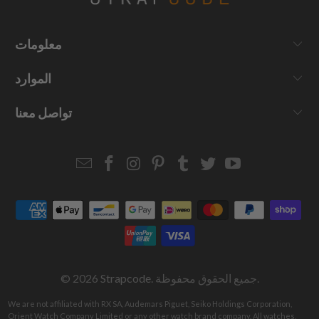
معلومات
الموارد
تواصل معنا
Email
Strapcode
Strapcode
Strapcode
Strapcode
Strapcode
Strapcode
Strapcode
on
on
on
on
on
on
Facebook
Instagram
Pinterest
Tumblr
Twitter
YouTube
. جميع الحقوق محفوظة.
Strapcode
© 2026
We are not affiliated with RX SA, Audemars Piguet, Seiko Holdings Corporation,
Orient Watch Company Limited or any other watch brand company. All watches,