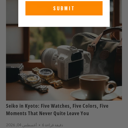
SUBMIT
Seiko in Kyoto: Five Watches, Five Colors, Five
Moments That Never Quite Leave You
6 دقيقة قراءة
أغسطس 04, 2026