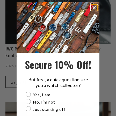
IWC Pilots Venturer Vertical Drive, a whole new
kind of space exploration watch
Secure 10% Off!
6 دقيقة قراءة
أغسطس 06, 2026
But first, a quick question, are
اقرأ المزيد
you a watch collector?
Are you a watch collector?
Yes, I am
No, I’m not
Just starting off