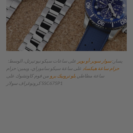
يسار:
سوار سوبر-أو بوير
على ساعات سيكو نيو تيرتل، الوسط:
حزام ساعة هيكساد
على ساعة سيكو ساموراي، ويمين: حزام
ساعة مطاطي
بلو تروبيك برو
من فوم كاوتشوك على
كرونوغراف سولار SSC675P1