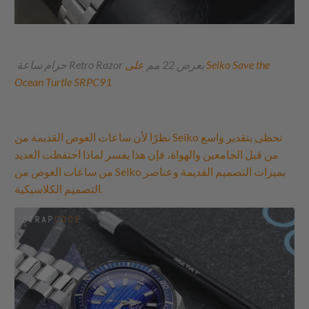
حزام ساعة Retro Razor بعرض 22 مم
على Seiko Save the
Ocean Turtle SRPC91
نظرًا لأن ساعات الغوص القديمة من Seiko تحظى بتقدير واسع
من قبل الجامعين والهواة، فإن هذا يفسر لماذا احتفظت العديد
من ساعات الغوص من Seiko بميزات التصميم القديمة وعناصر
التصميم الكلاسيكية.