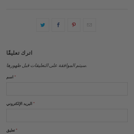
البريد
شارك
شارك
شارك
الإلكتروني
هذا
هذا
هذا
هذا
على
على
على
إلى
بينتيريست
فيسبوك
تويتر
اترك تعليقًا
صديق
سيتم الموافقة على التعليقات قبل ظهورها.
*
اسم
*
البريد الإلكتروني
*
تعليق