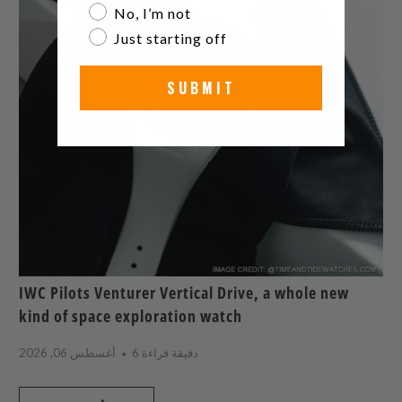
No, I’m not
Just starting off
SUBMIT
IWC Pilots Venturer Vertical Drive, a whole new
kind of space exploration watch
6 دقيقة قراءة
أغسطس 06, 2026