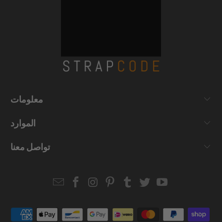
معلومات
الموارد
تواصل معنا
Email
Strapcode
Strapcode
Strapcode
Strapcode
Strapcode
Strapcode
Strapcode
on
on
on
on
on
on
Facebook
Instagram
Pinterest
Tumblr
Twitter
YouTube