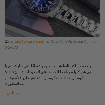
على Seiko Save the Ocean Samurai
حزام ساعة Hexad
2 مم
2
SRPC93
واحدة من أكثر التعاونيات شعبية واعترافًا التي شاركت فيها
Seiko هي شراكتها مع ناشط الحفاظ على المحيطات فابيان
كوستاو، حفيد جاك كوستاو، الذي هو صانع أفلام وعالم
أسطوري.......
اقرأ المزيد