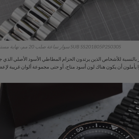
سوار ساعة صلب 20 مم، نهاية مستقيمة، مصقول ومصقول مع مشبك SUB SS201805P2S030S
بالنسبة للأشخاص الذين يرتدون الحزام المطاطي الأسود الأصلي الذي جا
 يأملون أن يكون هناك لون أسود متاح، أو حتى مجموعة ألوان غريبة لإعطا