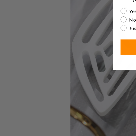
Are yo
Yes
No
Jus