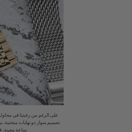
على الرغم من رغبتنا في محاولة 
تصميم سوار ذو نهايات منحنية، ب
ساعة معينة، قد يكون اختيار اللون المناسب، أو تشطيب معين على السوار، قادرًا أيضًا على تغيير المظهر بالكامل لساعتك.