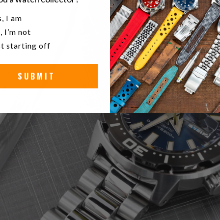
u a watch collector?
, I am
, I’m not
t starting off
SUBMIT