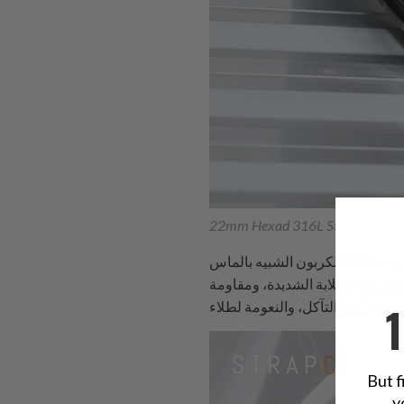
22mm Hexad 316L Stainless Steel
 DLC. يتميز طلاء DLC بمقاومته العالية للتآكل والالتصاق مما يجعله
زلق.إن الصلابة الشديدة، ومقاومة
But f
y