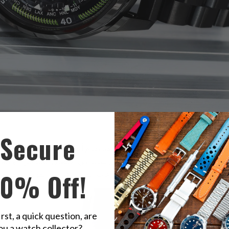
 Watch Band Straight Lug, DLC Black
SS221820BLC040S
Secure
هنا نقدم أحدث تقنيات الطلاء المعدني - طلاء "الكربون الشبيه بالماس"
لساعات التي قد تتعرض لضغط اتصال شديد في الاتصال المتدحرج أو المن
10% Off!
irst, a quick question, are
ou a watch collector?