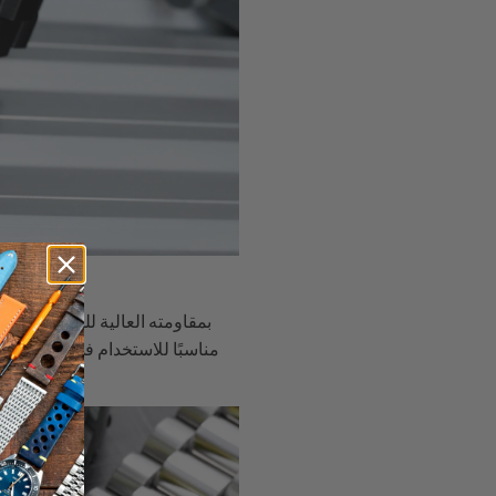
مناسبًا للاستخدام في ملحقات ا
التآكل، والنعومة لطلاء DLC تجعل منه طلاءً مثاليًا لتطبيقه على أساور الساعات المصنوعة من الفولاذ المقاوم للصدأ.