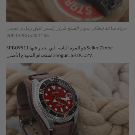
حزام ساعة إيطالي يدوي الصنع طراز رايسر عتيق رمادي فحمي
20B16PBU63R1C46
SPB09911 هو المرة الثانية التي تختار فيها Seiko Zimbe
استخدام النموذج الأصلي Shogun، SBDC029.