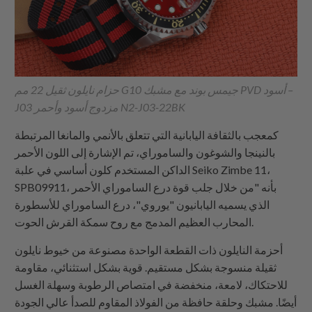
حزام نايلون ثقيل 22 مم G10 جيمس بوند مع مشبك PVD أسود –
J03 مزدوج أسود وأحمر N2-J03-22BK
كمعجب بالثقافة اليابانية التي تتعلق بالأنمي والمانغا المرتبطة
بالنينجا والشوغون والساموراي، تم الإشارة إلى اللون الأحمر
الداكن المستخدم كلون أساسي في علبة Seiko Zimbe 11،
SPB09911، بأنه "من خلال جلب قوة درع الساموراي الأحمر
الذي يسميه اليابانيون "يوروي"، درع الساموراي للأسطورة
المحارب العظيم المدمج مع روح سمكة القرش الحوت.
أحزمة النايلون ذات القطعة الواحدة مصنوعة من خيوط نايلون
ثقيلة منسوجة بشكل مستقيم. قوية بشكل استثنائي، مقاومة
للاحتكاك، لامعة، منخفضة في امتصاص الرطوبة وسهلة الغسل
أيضًا. مشبك وحلقة حافظة من الفولاذ المقاوم للصدأ عالي الجودة