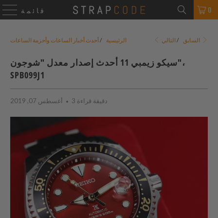
0
قائمة
التالي
السابق
/
الرئيسية
/
أحدث أخبار الساعات وأحزمة الساعات
سيكو زيمبي 11 أحدث إصدار معدل "شوجون"،
SPB099J1
3 دقيقة قراءة
أغسطس 07, 2019