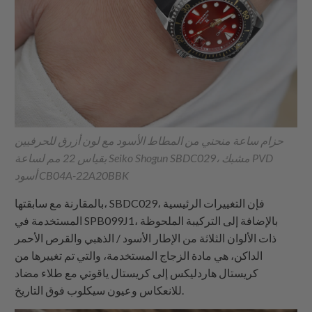
حزام ساعة منحني من المطاط الأسود مع لون أزرق للحرفيين
بقياس 22 مم لساعة Seiko Shogun SBDC029، مشبك PVD
أسود CB04A-22A20BBK
بالمقارنة مع سابقتها، SBDC029، فإن التغييرات الرئيسية
المستخدمة في SPB099J1، بالإضافة إلى التركيبة الملحوظة
ذات الألوان الثلاثة من الإطار الأسود / الذهبي والقرص الأحمر
الداكن، هي مادة الزجاج المستخدمة، والتي تم تغييرها من
كريستال هاردليكس إلى كريستال ياقوتي مع طلاء مضاد
للانعكاس وعيون سيكلوب فوق التاريخ.