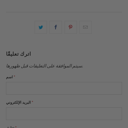
البريد
شارك
شارك
شارك
الإلكتروني
هذا
هذا
هذا
هذا
على
على
على
إلى
بينتيريست
فيسبوك
تويتر
اترك تعليقًا
صديق
سيتم الموافقة على التعليقات قبل ظهورها.
*
اسم
*
البريد الإلكتروني
*
تعليق