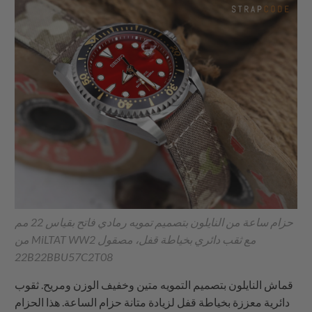
حزام ساعة من النايلون بتصميم تمويه رمادي فاتح بقياس 22 مم
من MiLTAT WW2 مع ثقب دائري بخياطة قفل، مصقول
22B22BBU57C2T08
قماش النايلون بتصميم التمويه متين وخفيف الوزن ومريح. ثقوب
دائرية معززة بخياطة قفل لزيادة متانة حزام الساعة. هذا الحزام