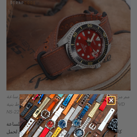
حزام ساعة MiLTAT 22 مم من قماش كانفاس مغسول بلون بني
صدئ، بسمك مزدوج، مع ثقوب خياطة قفل، وخيوط بنية، PVD
NS-22E22DZU00C2Q06
هذا الحزام العسكري للساعة ZHAKA مصنوع من قماش
كانفاس مغسول بوزن 12 أونصة، قوي ومتين بما يكفي لحمل