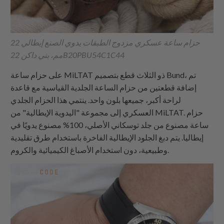
حزام ساعة عسكري مزدوج الطبقات يدوي الصنع إيطالي 22
مم، بني داكن 22B20PBU54C1C44
على حزام ساعة MiLTAT ذو الثلاث قطع بتصميم Bund، تم
إضافة قطعتين من حزام الساعة الجلدية القياسية مع قاعدة
لراحة أكبر، جميعها بلون واحد. ينتمي هذا الحزام الجلدي
العسكري إلى مجموعة "اليدوية الإيطالية" من MiLTAT. حزام
ساعة مصنوع من جلد توسكاني الأصلي، 100% مصنوع يدويًا في
إيطاليا. يتم دبغ الجلود الإيطالية الفاخرة باستخدام طرق تقليدية
وطبيعية، دون استخدام الأصباغ الكيميائية والكروم.