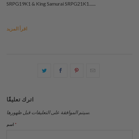
SRPG19K1 & King Samurai SRPG21K1.......
اقرأ المزيد
البريد
شارك
شارك
شارك
الإلكتروني
هذا
هذا
هذا
هذا
على
على
على
إلى
بينتيريست
فيسبوك
تويتر
اترك تعليقًا
صديق
سيتم الموافقة على التعليقات قبل ظهورها.
*
اسم