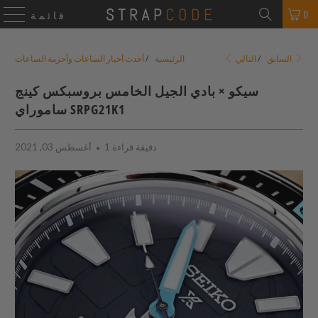
0
قائمة
التالي
السابق
/
الرئيسية
/
أحدث أخبار الساعات وأحزمة الساعات
سيكو × بادي الجيل الخامس بروسبكس كينج
ساموراي SRPG21K1
1 دقيقة قراءة
أغسطس 03, 2021