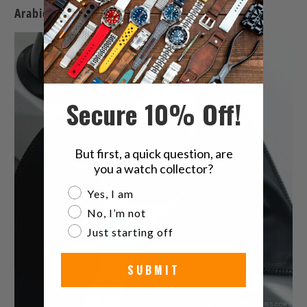
Arabic.
Secure 10% Off!
But first, a quick question, are
you a watch collector?
Are you a watch collector?
Yes, I am
No, I’m not
Just starting off
SUBMIT