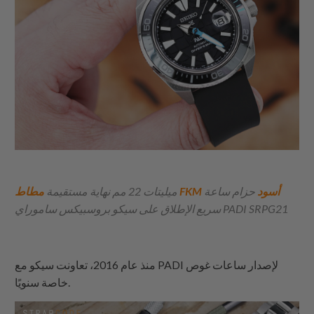
مطاط FKM أسود
حزام ساعة
ميليتات 22 مم نهاية مستقيمة
سيكو بروسبيكس ساموراي PADI SRPG21
سريع الإطلاق على
منذ عام 2016، تعاونت سيكو مع PADI لإصدار ساعات غوص
خاصة سنويًا.