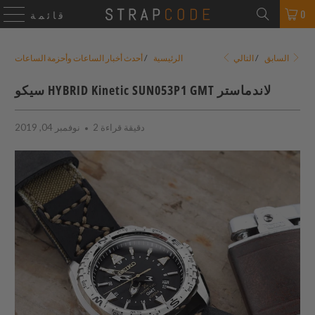
0
قائمة
التالي
السابق
/
الرئيسية
/
أحدث أخبار الساعات وأحزمة الساعات
سيكو HYBRID Kinetic SUN053P1 GMT لاندماستر
2 دقيقة قراءة
نوفمبر 04, 2019