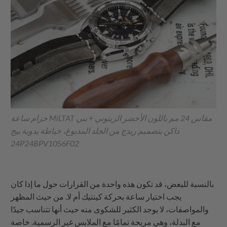
حزام ساعة MiLTAT مقاس 24 مم باللون الأخضر الزيتوني + بني
داكن بتصميم ريدج من الجلد المدبوغ، خياطة يدوية بيج
24P24BPV10S6F02
بالنسبة للبعض، قد تكون هذه واحدة من القرارات حول ما إذا كان
يجب اختيار ساعة بحركة كينتيك أم لا. من حيث المظهر
والمواصفات، لا يوجد الكثير للشكوى منه حيث أنها تتناسب جيدًا
مع البدلة، وهي مريحة تمامًا مع الملابس غير الرسمية. خاصة