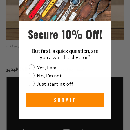
Secure 10% Off!
حزام ساعة MiLTAT كشمير عجل بني داكن 24mm
But first, a quick question, are
you a watch collector?
Are you a watch collector?
Yes, I am
فيديو Seiko SUN053P1 على يوتيوب
No, I’m not
Just starting off
SUBMIT