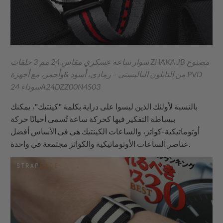
سوار ساعة عسكري مقاس 24 مم 3 حلقات ZHAKA JB مصنوع
من النايلون الباليستي – رمادي، أسود &وأحمر، مع أجهزة PVD
سوداء 24A24DZZ00N4S03
بالنسبة لأولئك الذين ليسوا على دراية بكلمة "كينتيك"، يمكنك
ببساطة التفكير فيها كحركة ساعة تُسمى أحيانًا حركة
أوتوماتيكية-كواتز، والساعات الكينتيك هي في الأساس أفضل
عناصر الساعات الأوتوماتيكية والكواتز مجتمعة في واحدة.