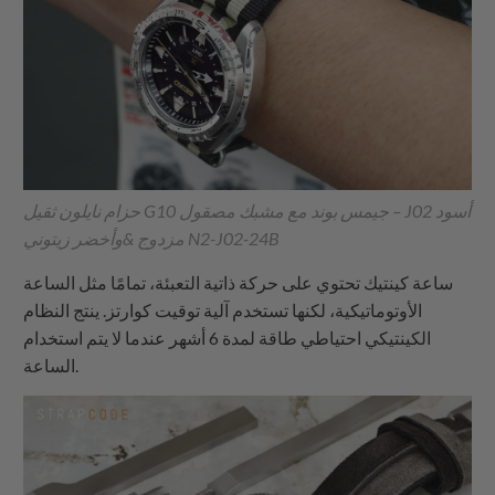
حزام نايلون ثقيل G10 جيمس بوند مع مشبك مصقول – J02 أسود
مزدوج &وأخضر زيتوني N2-J02-24B
ساعة كينتيك تحتوي على حركة ذاتية التعبئة، تمامًا مثل الساعة
الأوتوماتيكية، لكنها تستخدم آلية توقيت كوارتز. ينتج النظام
الكينتيكي احتياطي طاقة لمدة 6 أشهر عندما لا يتم استخدام
الساعة.