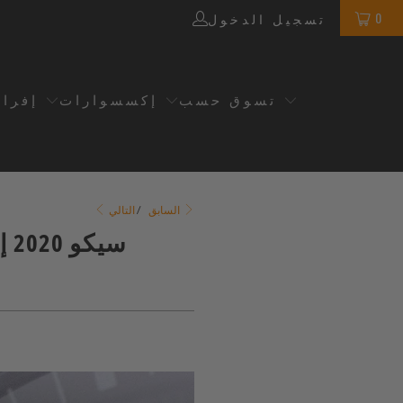
0
تسجيل الدخول
تسوق حسب
إكسسوارات
إفرا
التالي
السابق
/
سي