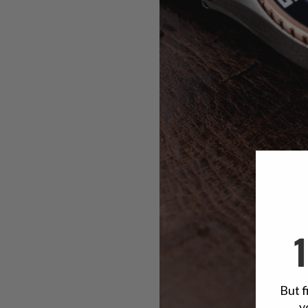
But f
y