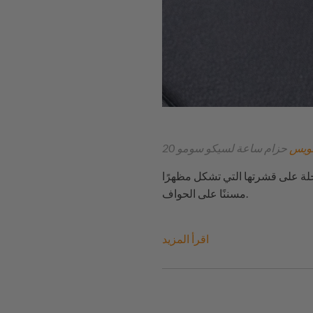
ويس
حزام ساعة لسيكو سومو
لة على قشرتها التي تشكل مظهرًا
مسننًا على الحواف.
اقرأ المزيد