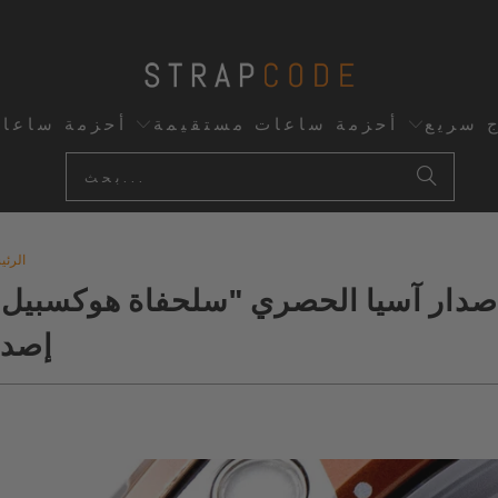
ج سريع
أحزمة ساعات مستقيمة
أحزمة ساعا
الرئي
كو 2020 إصدار آسيا الحصري "سلحفاة هوك
PB192J1