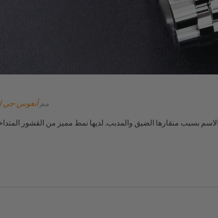
20 مم
أنغوس-جي ل
لاسم بسبب منقارها الضيق والمدبب. لديها نمط مميز من القشور المتداخ