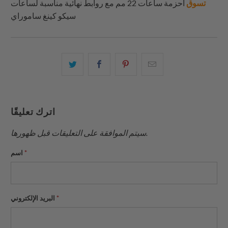
تسوق
أحزمة ساعات 22 مم مع روابط نهائية مناسبة لساعات
سيكو كينغ ساموراي
البريد
شارك
شارك
شارك
الإلكتروني
هذا
هذا
هذا
هذا
على
على
على
إلى
بينتيريست
فيسبوك
تويتر
اترك تعليقًا
صديق
سيتم الموافقة على التعليقات قبل ظهورها.
*
اسم
*
البريد الإلكتروني