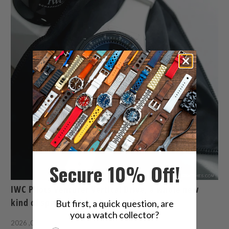
Secure 10% Off!
IWC Pilots Venturer Vertical Drive, a whole new
kind of space exploration watch
But first, a quick question, are
you a watch collector?
6 دقيقة قراءة
أغسطس 06, 2026