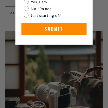
Are you a watch collector?
Yes, I am
No, I’m not
اقرأ المزيد
Just starting off
SUBMIT