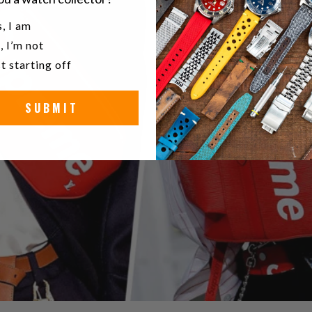
u a watch collector?
, I am
, I’m not
t starting off
SUBMIT