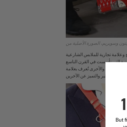
 وعلامة تجارية للملابس الشارعية
ونية التي تأسست في القرن التاسع
فة الشباب، والأخرى تُعرف بعلامة
But f
y