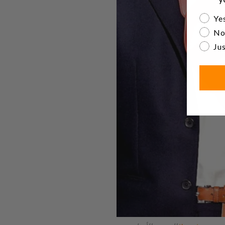
Are yo
Yes
No
Jus