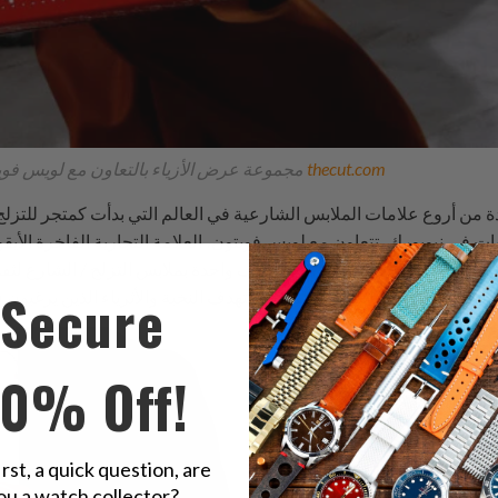
thecut.com
مجموعة عرض الأزياء بالتعاون مع لويس فويتون وسوبريم، الصورة الأصلية من
 من أروع علامات الملابس الشارعية في العالم التي بدأت كمتجر للتزلج
 في نيويورك، تتعاون مع لويس فويتون، العلامة التجارية الفاخرة الأيق
قد أن علامتين تجاريتين، حيث تُعرف واحدة بملابس التزلج / الشارع لثقا
Secure
10% Off!
irst, a quick question, are
ou a watch collector?