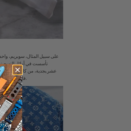
على سبيل المثال، سوبريم، واحدة
تأسست في أوائل التسعينيات
عشر.بجدية، من كان يمكن أن يعت
فاخرة عالية المستوى معروفة بالندرة والتفرد، تستهدف النخبة والأثرياء الذين يرغبون في إحداث تأثير والتميز عن الآخرين.