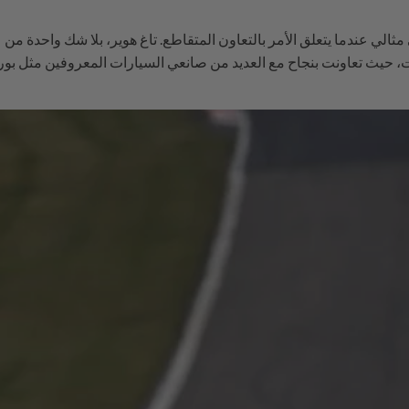
ثالي عندما يتعلق الأمر بالتعاون المتقاطع. تاغ هوير، بلا شك واحدة من 
ت، حيث تعاونت بنجاح مع العديد من صانعي السيارات المعروفين مثل بو