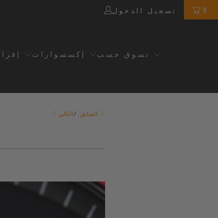
0
تسجيل الدخول
تسوق حسب
إكسسوارات
إفرا
التالي
السابق
/