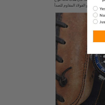
Are yo
Yes
No
Jus