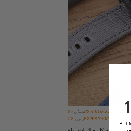
22B22ERG60C2H015
يسار:
22B22ERG60C2B031
يمين:
But f
y
لبيع شائعة، كان هناك ثلاثة أنواع