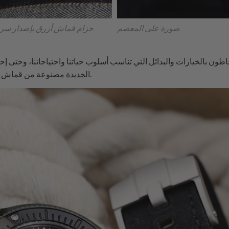
صورة على المعصم
حزام قماش أزرق بإصدار سريع 22 
ون بالخيارات والبدائل التي تناسب أسلوب حياتنا واحتياجاتنا، وحتى إح
الجديدة مصنوعة من قماش مزدوج الطبقات مع خياطة سميكة.