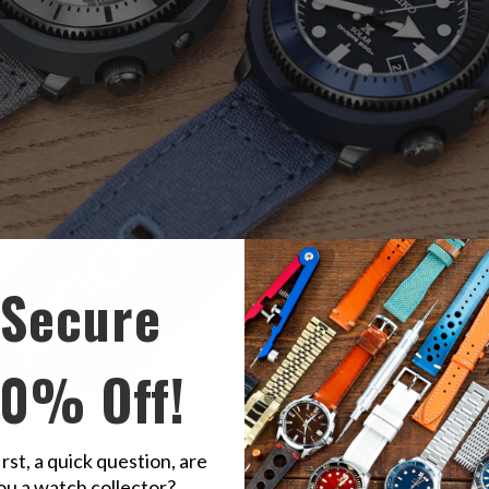
Secure
10% Off!
حزام ساعة قماش رمادي فاتح بإصدار سريع، 22 مم
حزام ساعة قماش أزرق بحري بإصدار سريع، 22 مم
irst, a quick question, are
ou a watch collector?
أصبح أكثر تعقيدًا من قبل. في البداية، عندما أصبحت أحزمة الساعات بعد ا