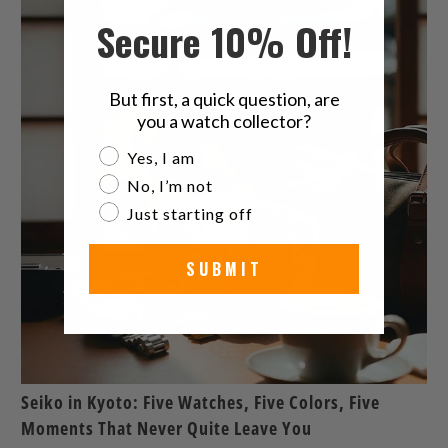
Secure 10% Off!
But first, a quick question, are
you a watch collector?
Are you a watch collector?
Yes, I am
No, I’m not
Just starting off
SUBMIT
Seiko in Kyoto: Five Watches, Five Colors, Five
Moments That Never Quite Leave You