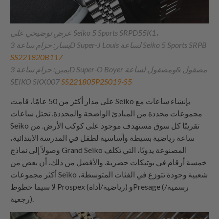
عرض توضيحي على Seiko 5 Sports SRPD55K1،
يسار: حزام ساعة 3D Super-J Louis لساعة Seiko 5 Sports SRPB
SS221820B117
يمين: حزام ساعة 3D Super-O Boyer مصقول &ومصقول لساعة
SEIKO SKX007
SS221805P2S019-S5
على مدار أكثر من 50 عامًا، قامت Seiko بإنشاء ساعات مع
مجموعات محددة من المبادئ الواضحة والمحددة. تحتل ساعات
Seiko تقريبًا كل سوق مستهدف موجود على كوكب الأرض. من
ساعة رياضية بسيطة وأساسية لطفل في المدرسة الابتدائية،
وصولاً إلى نماذج Grand Seiko المصنوعة يدويًا، التي تكلف
خمسة أرقام في بوتيكات حصرية. والأفضل من ذلك، أن بعض من
أكثر مجموعات Seiko شعبية وجودة تتوزع في الفئات المتوسطة،
لا سيما خطوط Prospex (رياضية/أداة) وPresage (رسمية/
رجعية).