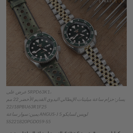
عرض على SRPD63K1،
يسار: حزام ساعة ميليتات الإيطالي اليدوي القديم الأخضر 22 مم
22J18PBU63R1F25
يمين: سوار ساعة ANGUS-J لويس لسايكو 5
SS221820PGD059-S5