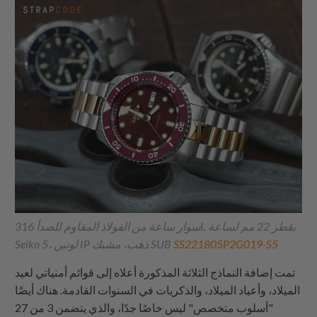
سوار ساعة من الفولاذ المقاوم للصدأ 316L بقطر 22 مم لساعة
SS221805P2G019-S5
Seiko 5، لونين IP ذهب، مشبك SUB
تمت إضافة النماذج الثلاثة المذكورة أعلاه إلى قوائم أمنياتي لعيد
الميلاد، وأعياد الميلاد، والذكريات في السنوات القادمة. هناك أيضًا
"أسلوب متخصص" ليس خاصًا جدًا، والذي يتضمن 3 من 27