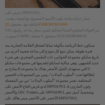
عرض على SRPD51K1،
يسار: حزام ساعة بيلوت الأسود المنسوج مع لمسة ريفيت،
22P20BIW01K1A84
خياطة بيج، مصقول
يمين: سوار ساعة رولبول 316L من الفولاذ المقاوم للصدأ لسايكو
5 سبورت SRPB، مشبك V مصقول SS221820B088-S5
ستكون خط الرياضة مألوفة تمامًا لعشاق العلامة التجارية منذ
فترة طويلة. يمكن تتبع كل نموذج إلى ساعة شعبية أخرى من
تاريخ سايكو. مجموعة الحواس، ذات الملمس الصخري، هي شيء
جديد للجمهور، وهي مثالية لسايكو لتقديمها في مجموعات سايكو
5 التي تستهدف الجيل الأصغر. هناك ما مجموعه 8 نماذج تم
إطلاقها تحت "أسلوب البدلات"، ومن بين المجموعات الخمس
المختلفة، تعتبر مجموعة "أسلوب البدلات" من بين المفضلة
لدي.قرص العاج الأبيض على SRPD67K1، ولون المارون &
والأصفر USC Trojans على SRPD69K1، وشخصياً، أميل نحو
الأخضر على الأخضر ميني هالك على SRPD75K1.