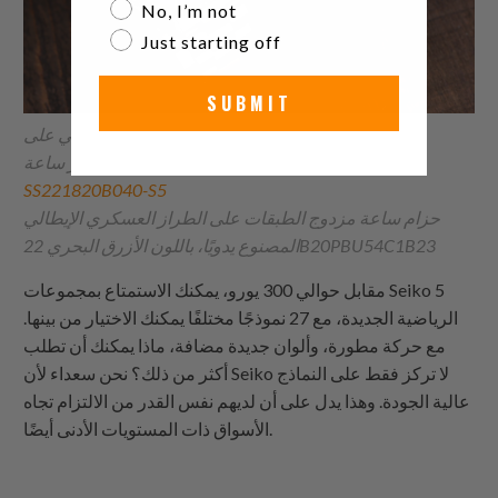
No, I’m not
Just starting off
SUBMIT
عرض توضيحي على SRPD53K1،
سوار ساعة Hexad لساعة Seiko Sports 5 SRPB
SS221820B040-S5
حزام ساعة مزدوج الطبقات على الطراز العسكري الإيطالي
المصنوع يدويًا، باللون الأزرق البحري 22B20PBU54C1B23
مقابل حوالي 300 يورو، يمكنك الاستمتاع بمجموعات Seiko 5
الرياضية الجديدة، مع 27 نموذجًا مختلفًا يمكنك الاختيار من بينها.
مع حركة مطورة، وألوان جديدة مضافة، ماذا يمكنك أن تطلب
أكثر من ذلك؟ نحن سعداء لأن Seiko لا تركز فقط على النماذج
عالية الجودة. وهذا يدل على أن لديهم نفس القدر من الالتزام تجاه
الأسواق ذات المستويات الأدنى أيضًا.