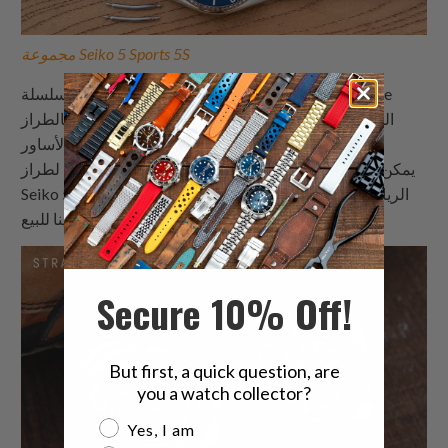
مجموعة Seiko 5 Sports 5S
لحسن حظنا، استنادًا إلى الصور والأبعاد لسلسلة Seiko Five
الجديدة، التي تذكرنا بالطراز SKX007 الذي تم إيقافه مؤخرًا،
ولكن بالتأكيد ليس منسيًا، يمكننا أن نؤكد لك أن الأساور
المخصصة لدينا لطراز SKX007 يمكن استخدامها في مجموعات
Seiko 5 الرياضية الجديدة، طالما أنك تستخدم مجموعة مناسبة
من قضبان الزنبرك المنحنية المتاحة لدينا للبيع.
Secure 10% Off!
But first, a quick question, are
you a watch collector?
Are you a watch collector?
Yes, I am