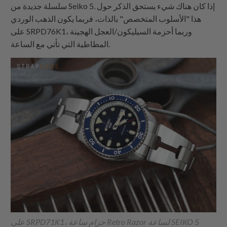
سلسلة جديدة من Seiko 5. إذا كان هناك شيء يستحق الذكر حول
هذا "الأسلوب المتخصص" بالذات، فربما يكون الذهب الوردي
على SRPD76K1، وربما أحزمة السيليكون/العجل الهجينة
المطاطية التي تأتي مع الساعة.
على SRPD71K1، حزام ساعة Retro Razor لساعة SEIKO 5