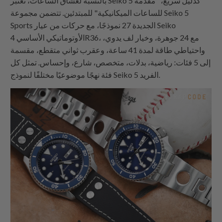
بالنسبة لعشاق الساعات، تعتبر Seiko 5 كدليل سريع، "مقدمة
للساعات الميكانيكية" للمبتدئين. تتضمن مجموعة Seiko 5
Sports الجديدة 27 نموذجًا، مع حركات من عيار Seiko
الأوتوماتيكي الأساسي 4R36، مع 24 جوهرة، وخيار لف يدوي،
واحتياطي طاقة لمدة 41 ساعة، وعقرب ثواني متقطع، مقسمة
إلى 5 فئات: رياضية، بدلات، متخصص، شارع، وإحساس. تمثل كل
فئة نهجًا موضوعيًا مختلفًا لنموذج Seiko 5 الفريد.