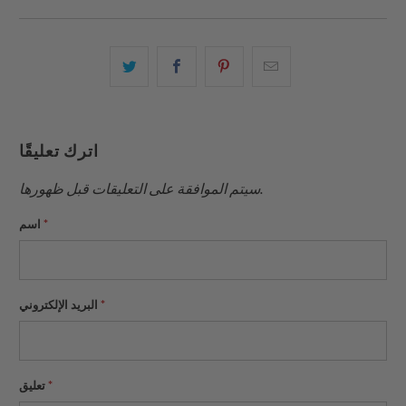
البريد
شارك
شارك
شارك
الإلكتروني
هذا
هذا
هذا
هذا
على
على
على
إلى
بينتيريست
فيسبوك
تويتر
اترك تعليقًا
صديق
سيتم الموافقة على التعليقات قبل ظهورها.
*
اسم
*
البريد الإلكتروني
*
تعليق