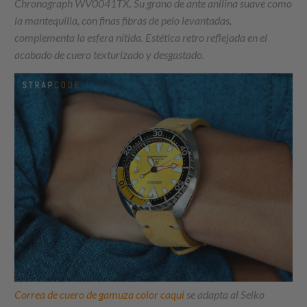
Chronograph WV0041TX. Su grano de ante anilina suave como
la mantequilla, con finas fibras de pelo levantadas,
complementa la esfera nítida. Estética retro reflejada en el
acabado de cuero texturizado y desgastado.
Correa de cuero de gamuza color caqui
se adapta al Seiko