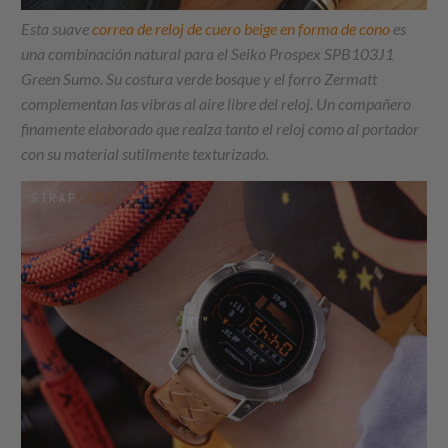
Esta suave
correa de reloj de cuero beige en forma de cono
es
una combinación natural para el Seiko Prospex SPB103J1
Green Sumo. Su costura verde bosque y el forro Zermatt
complementan las vibras al aire libre del reloj. Un compañero
finamente elaborado que realza tanto el reloj como al portador
con su material sutilmente texturizado.