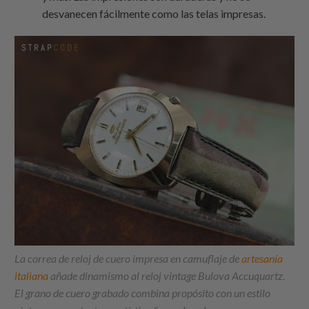
desvanecen fácilmente como las telas impresas.
La correa de reloj de cuero impresa en camuflaje de
artesanía
italiana
añade dinamismo al reloj vintage Bulova Accuquartz.
El grano de cuero grabado combina propósito con un estilo