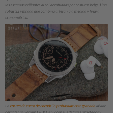
las escamas brillantes al sol acentuadas por costuras beige. Una
robustez refinada que combina artesanía a medida y finura
cronométrica.
La
correa de cuero de cocodrilo profundamente grabada
añade
carácter al Garmin EPIX Gen 2 con sus detalles agrietados y