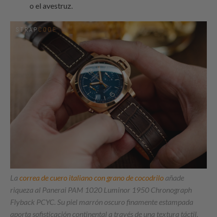
o el avestruz.
La
correa de cuero italiano con grano de cocodrilo
añade
riqueza al Panerai PAM 1020 Luminor 1950 Chronograph
Flyback PCYC. Su piel marrón oscuro finamente estampada
aporta sofisticación continental a través de una textura táctil,