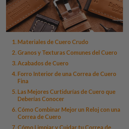
Materiales de Cuero Crudo
Granos y Texturas Comunes del Cuero
Acabados de Cuero
Forro Interior de una Correa de Cuero
Fina
Las Mejores Curtidurías de Cuero que
Deberías Conocer
Cómo Combinar Mejor un Reloj con una
Correa de Cuero
Cómo Limpiar y Cuidar tu Correa de