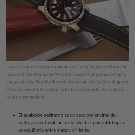
La correa de cuero mate marrón aporta utilidad para el reloj de
buceo Citizen Promaster NY0083. Su cuero de grano completo
con grano equilibrado alinea el tiempo con una textura de grano
extraído versátil. La superficie texturizada une la finura de un
reloj de herramienta.
El acabado satinado
es un paso por encima del
mate, presentando un brillo o lustre muy sutil. Logra
un equilibrio entre mate y brillante.