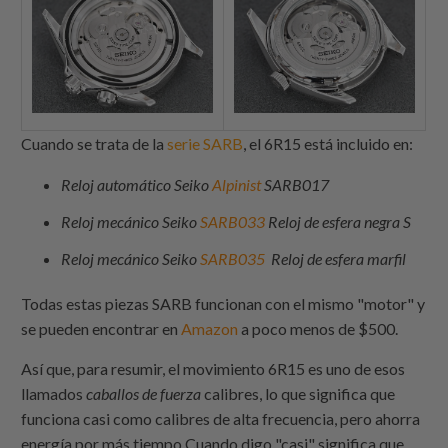
Cuando se trata de la
serie SARB
, el 6R15 está incluido en:
Reloj automático Seiko
Alpinist
SARB017
Reloj mecánico Seiko
SARB033
Reloj de esfera negra
S
Reloj mecánico Seiko
SARB035
Reloj de esfera marfil
Todas estas piezas SARB funcionan con el mismo "motor" y
se pueden encontrar en
Amazon
a poco menos de $500.
Así que, para resumir, el movimiento 6R15 es uno de esos
llamados
caballos de fuerza
calibres, lo que significa que
funciona casi como calibres de alta frecuencia, pero ahorra
energía por más tiempo.Cuando digo "casi" significa que