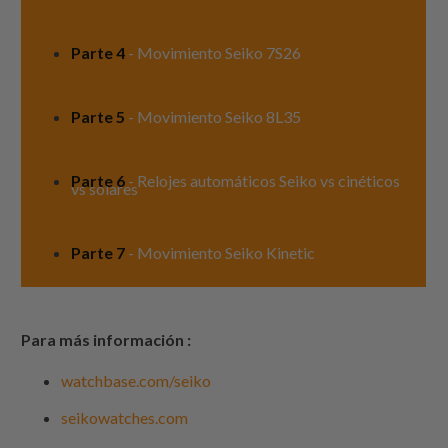
Parte 4
- Movimiento Seiko 7S26
Parte 5
- Movimiento Seiko 8L35
Parte 6
- Relojes automáticos Seiko vs cinéticos
vs solares
Parte 7
- Movimiento Seiko Kinetic
Para más información :
watchbase.com/seiko
seikowatches.com