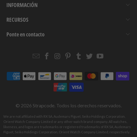
INFORMACIÓN
RECURSOS
Ponte en contacto
Email
Strapcode
Strapcode
Strapcode
Strapcode
Strapcode
Strapcode
Strapcode
on
on
on
on
on
on
Facebook
Instagram
Pinterest
Tumblr
Twitter
YouTube
© 2026
Strapcode
. Todos los derechos reservados.
We are not affiliated with RX SA, Audemars Piguet, Seiko Holdings Corporation,
Orient Watch Company Limited or any other watch brand company. All watches,
likeness, and logos are trademarks or registered trademarks of RX SA, Audemars
Piguet, Seiko Holdings Corporation, Orient Watch Company Limited, respectively.