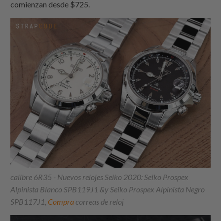
comienzan desde $725.
calibre 6R35 - Nuevos relojes Seiko 2020: Seiko Prospex
Alpinista Blanco SPB119J1 &y Seiko Prospex Alpinista Negro
SPB117J1,
Compra
correas de reloj