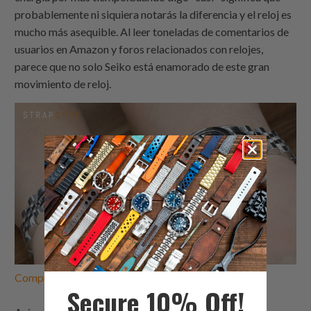
probablemente ni siquiera notarás la diferencia y el reloj es
mucho más asequible. Al leer toneladas de comentarios de
usuarios en Amazon y foros relacionados con relojes,
parece que no solo Seiko está enamorado de este gran
movimiento de reloj.
Comprar
correas de reloj Seiko Alpinist
Secure 10% Off!