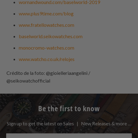
wornandwound.com/baselworld-2019
www.plus9time.com/blog
www.fratellowatches.com
baselworld.seikowatches.com
monocromo-watches.com
www.watcho.co.uk/relojes
Crédito de la foto: @gioielleriaangelini /
@seikowatchofficial
Be the first to know
Sign up to get the latest on Sales | New Releases & more …