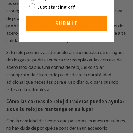
los sometas. Tu reloj importa. Las correas Seiko solar
Just starting off
cronógrafo duraderas son una forma simple pero efectiva
de proteger tu inversión y mantenerla funcionando sin
SUBMIT
problemas durante mucho tiempo. La marca de correas de
acero inoxidable Strapcode ofrece correas de cuero de alta
calidad y correas de silicona a precios asequibles.
Si tu reloj comienza a desacelerarse o muestra otros signos
de desgaste, podría ser hora de reemplazar las correas de
acero inoxidable. Una correa de reloj Seiko solar
cronógrafo de Strapcode puede darte la durabilidad
adicional que necesitas para el uso diario, o para cuando
estés en la naturaleza.
Cómo las correas de reloj duraderas pueden ayudar
a que tu reloj se mantenga en su lugar
Con la cantidad de tiempo que pasamos en nuestros relojes,
no hay duda de por qué se consideran un accesorio