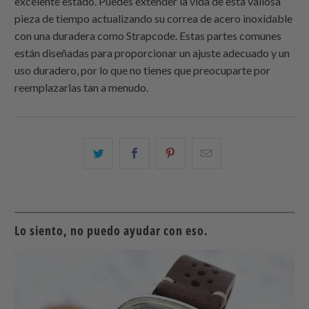
excelente estado. Puedes extender la vida de esta valiosa
pieza de tiempo actualizando su correa de acero inoxidable
con una duradera como Strapcode. Estas partes comunes
están diseñadas para proporcionar un ajuste adecuado y un
uso duradero, por lo que no tienes que preocuparte por
reemplazarlas tan a menudo.
Comparte
Comparte
Compartir
Email
esto
esto
esto
this
en
en
en
to
Twitter
Facebook
Pinterest
a
friend
Lo siento, no puedo ayudar con eso.