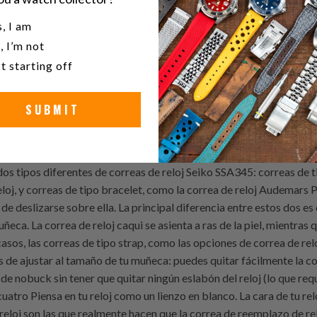
u a watch collector?
, I am
, I’m not
t starting off
SUBMIT