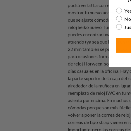
Are yo
Yes
No
Jus