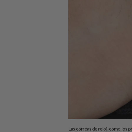
Las correas de reloj, como los productos de correa de reloj Audemars Piguet, son el lugar perfecto para inyectar algo de personalidad a tu look, ya sea que te estés vistiendo para un evento de etiqueta o para un día casual en la oficina. La apariencia de tu reloj con la correa de reloj Bell & Ross también puede hacer una fuerte declaración sobre quién eres y qué valoras: ¿tienes un estilo uniforme al que te adhieres, o te gusta cambiar los diseños de la correa de reloj IWC Big Pilot? Sigue leyendo para aprender sobre los diferentes tipos de correas de reloj y cuándo debe usarse el reemplazo de la correa de reloj Omega. Cuando llevas un reloj, quieres que la correa de reloj Seiko Samurai se vea bien y se sienta cómoda, ¿verdad? Las correas de reloj adecuadas, como la correa de reloj Seiko Turtle, pueden lograr ambos objetivos. En este artículo, te mostraremos los diferentes tipos de correas de reloj disponibles en el mercado de Maryland hoy y cuáles son las mejores correas de reemplazo de reloj Seiko para tu estilo particular. Hay cuatro partes básicas que componen una correa de reloj: - Los ganchos que conectan la correa de reloj Audemars Piguet a la caja - Las barras de resorte que mantienen la correa de reloj Bell & Ross en su lugar - Los pasadores y hebillas/broches/bases que sujetan y aseguran la correa de reloj IWC Big Pilot a la muñeca Diferentes tipos de correas de reloj Existen muchos estilos diferentes de cada parte de la correa de reloj Bell & Ross, y todos sirven para diferentes propósitos. La correa de reloj IWC Big Pilot es adecuada para ti dependiendo de cómo te gusta llevar tu reloj, qué tipo de atuendo usarás y, en última instancia, qué te queda bien. Echemos un vistazo a cada opción de reemplazo de correa de reloj Omega. Lo primero que debes saber sobre las correas de reloj o la correa de reloj Audemars Piguet es que en realidad no se llaman "correas de reloj". Las verdaderas correas de reloj son esas cosas planas de goma de la correa de reloj Seiko Samurai que van debajo del reloj mismo. La correa de reloj Seiko Turtle se conecta a la cara del reloj a través de una serie de agujeros y pasadores. Las correas de reloj son las que sostienen el reloj en tu muñeca y vienen en una variedad de materiales, colores y estilos. Puedes conseguir productos de correa de reloj de plástico, nylon, cuero o tela; los últimos tres tienen hebillas o broches de metal. Cuando la gente de Strapcode habla de "un buen reloj", generalmente se refieren a la correa de reemplazo de cuero de Seiko, pero hay mucho más que considerar al buscar el look adecuado para ti. Si estás comprando una nueva correa de reloj Turtle para un r