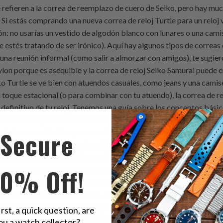
Secure
10% Off!
irst, a quick question, are
ou a watch collector?