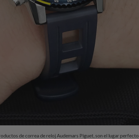
eloj viejo, considera tu estilo de nuevo Turtle de Seiko y la ocasión: no usarías un vestido de algodón blanco con lunares o una camisa en un trato de negocios de 10 millones de dólares (a menos que estés tratando de ser irónico). Aquí hay algunos tipos de correas de reloj que son excelentes para diferentes situaciones: Si tienes una reunión informal (como salir a almorzar con amigos), te sugiero que consigas la correa de reemplazo de reloj Omega de nylon porque es asequible y la correa de reloj Seiko Samurai puede encajar en casi cualquier situación. La correa de reloj Seiko Turtle se ve bien con atuendos casuales, como jeans y una camiseta. Mientras que la cara de un reloj puede ser cambiada por un toque estacional (o para combinar con tu atuendo), la correa de reemplazo de reloj Seiko es donde encontrarás el estilo más definitivo de tu reloj. Tenemos una guía sobre los conceptos básicos de las correas de reloj, junto con algunos consejos sobre cómo usar las opciones de correa de reloj Turtle. La mayoría de las correas de reloj están hechas con un resistente broche de metal de Seiko nuevo Turtle que conecta la correa Seiko SSA345 de manera segura a tu muñeca. Los broches de metal y las opciones de reemplazo de correa de reloj de 22 mm se utilizan a menudo en relojes deportivos porque son más duraderos que sus contrapartes de plástico. Sin embargo, si deseas que tus correas de reloj, especialmente la correa de reloj de 25 mm, sean mucho más elegantes y menos voluminosas, elige una correa de goma o cuero. Los estilos de correa de reloj de goma Audemars Piguet y las correas de reloj de cuero son ideales para el uso casual porque los productos de correa de reloj Horween son más ligeros y flexibles que los broches de metal. Además, la correa de reemplazo de reloj IWC viene en colores vibrantes que complementan cualquier atuendo. ¿Usas tu reloj sobre una manga o una camisa de manga larga? Si es así, entonces mantén la correa de reloj caqui oculta eligiendo una correa con un broche de plegado o una que se meta debajo de la manga; ¡nadie podrá verla! La correa de reemplazo de reloj de 20 mm también es útil cuando llevas un vestido o una blusa sin mangas y quieres mostrar tu nuevo accesorio elegante. Solo asegúrate de que tu reloj tenga suficientes agujeros en la correa de reloj de nobuck para que se ajuste cómodamente sobre la manga o la camisa. Eternos. Clásicos. Elegantes. Estos son todos términos para las correas de reloj Seiko nuevo Turtle que son versátiles, duraderas y cómodas de llevar. Ya sea que tengas una caja de metal o de plástico, puedes encontrar una correa de reloj Seiko SSA345 que se ajuste a tu estilo y haga que tu reloj se vea genial con el resto de tu atuendo (ya sea que lleves un traje o jeans y una camiseta). Las correas de reloj y los productos de reemplazo de correa de reloj de 22 mm también se pueden usar para hacer tu propia declaración: la correa de reloj de cuero de 25 mm y el metal son adecuados para ocasiones formales, como reuniones de negocios y bodas; las correas de reloj de nylon, especialmente los diseños de correa de reloj Horween, son perfectas para eventos atléticos; y las correas de reloj de goma o tela se pueden usar en citas casuales o días casuales en la oficina. Hay dos tipos diferentes de correas de reloj Seiko SSA345: correas de tipo strap, que se deslizan sobre la parte superior de la caja del reloj, y correas de tipo bracelet, como la correa de reloj Audemars Piguet, que se envuelven alrededor de la muñeca en lugar de deslizarse sobre ella. La principal diferencia entre estos dos es cómo se ajusta la correa de reemplazo de reloj IWC en tu muñeca. La correa de reloj caqui se asienta a ras de la piel, mientras que la correa de tipo bracelet se asienta por encima. En muchos casos, las correas de tipo strap, como las opciones de correa de reloj hechas a medida, son más cómodas porque son más fáciles de ajustar al tamaño de tu muñeca: puedes quitar fácilmente la correa de reloj hecha a medida y volver a poner la correa de reloj de nobuck sin tener que quitar ningún eslabón del reloj (lo que requeriría un viaje a un joyero). Las correas de tipo strap vienen en cuatro Piensa en tu reloj como un lienzo en blanco. La cara de tu reloj es la parte indudablemente importante, pero las correas de reloj son las que realmente hacen que la correa de reemplazo de reloj de 22 mm sea tuya. Esta es un área que muchas personas pasan por alto al comprar un nuevo reloj Strapcode. Un reloj puede volverse rápidamente obsoleto o incluso de mal gusto si la correa de reloj de 25 mm no complementa su apariencia o estilo. Entonces, ¿qué tipo de correa de reloj Audemars Piguet deberías conseguir? La correa de reloj Horween depende de qué look estás buscando. La opción más popular es una correa de metal, que combina con cualquier atuendo y te durará mucho más que el cuero o la tela. También puedes optar por algo como una correa de nylon de una pieza o una correa de reemplazo de reloj IWC si deseas algo más casual y resistente. Los productos de correa de reloj caqui son excelentes para el uso diario y si te gusta bucear u otros deportes acuáticos. Si buscas añadir un poco de personalidad a tu reloj, una correa de reloj de silicona perlon es el camino a seguir. Aunque no son tan duraderas como el metal, la correa de reloj Seiko SKX007 añade un poco de singularidad y estilo a tu muñeca mientras mantiene las cosas cómodas día tras día. La correa de reloj de silicona tipo 25 mm es flexible y súper ligera, por lo que la