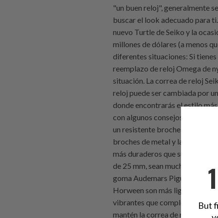
But f
y