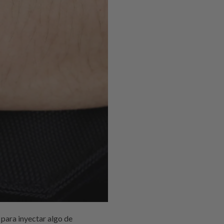
 correa de reloj Apple de 44 mm definitivamente vale la pena considerar si buscas algo que no pese en tu muñeca en esos calurosos días de verano. Correas de reloj de cuero tradicionales Para todas las ocasiones, las correas de reloj de cuero tradicionales y las opciones de correa de reloj de 25 mm son probablemente la mejor opción. No importa qué tipo de reloj lleves, es probable que en algún momento hayas considerado cambiar la correa por una correa de reloj perlon. Hay muchos tipos diferentes de correas de reloj disponibles para la compra, cada una con sus propios beneficios y usos. Correas de reloj de aviación Las correas de reloj de aviación. El artículo trata sobre las correas de reloj y los diferentes tipos, colores, materiales y marcas. Este artículo sobre la correa de reloj perlon te ayudará a decidir qué tipo de correa de reloj Seiko SKX007 deseas poner en tu reloj. Puede ser difícil encontrar correas de reloj en las tiendas, pero afortunadamente hay muchas opciones de correas de reloj de 25 mm en línea. La tienda de relojes en línea Bund And Aviation ofrece una variedad de correas de reloj en una amplia gama de colores y estilos. La correa de reloj Apple de 44 mm también tiene una cantidad decente de información sobre los diferentes materiales de las correas, lo que puede ayudarte a decidir qué material es el mejor para tu reloj. Cada correa de reloj Bell & Ross se vende individualmente o en juegos de cinco, así que si buscas algunos colores diferentes o solo necesitas un reemplazo para tus correas de reloj actuales, los estilos de correa de reloj hecha a mano de Bund And Aviation te tienen cubierto. Las correas de reloj Bund y Aviation y los diseños de la correa de reloj Bell & Ross son las correas de reloj más populares en el mercado de Nueva York