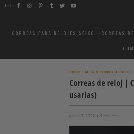
EMAIL
STRAPCODE
STRAPCODE
STRAPCODE
STRAPCODE
STRAPCODE
STRAPCODE
STRAPCODE
ON
ON
ON
ON
ON
ON
FACEBOOK
INSTAGRAM
PINTEREST
TUMBLR
TWITTER
YOUTUBE
CORREAS PARA RELOJES SEIKO
CORREAS DE
COM
INICIO
/
AULA DE CORREAS DE RELOJ
Correas de reloj | 
usarlas)
junio 17, 2022
9 min leer