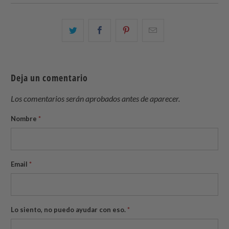
Comparte
Comparte
Compartir
Email
esto
esto
esto
this
en
en
en
to
Twitter
Facebook
Pinterest
a
Deja un comentario
friend
Los comentarios serán aprobados antes de aparecer.
Nombre
*
Email
*
Lo siento, no puedo ayudar con eso.
*