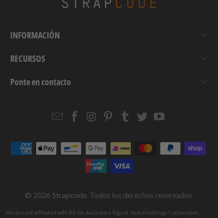
INFORMACIÓN
RECURSOS
Ponte en contacto
Email
Strapcode
Strapcode
Strapcode
Strapcode
Strapcode
Strapcode
Strapcode
on
on
on
on
on
on
Facebook
Instagram
Pinterest
Tumblr
Twitter
YouTube
© 2026
Strapcode
. Todos los derechos reservados.
We are not affiliated with RX SA, Audemars Piguet, Seiko Holdings Corporation,