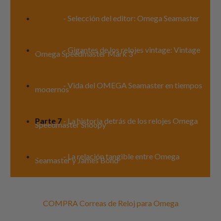
Parte 4
- Selección del editor: Omega Seamaster
Parte 5
- Gigantes de los relojes vintage: Vintage
Omega Speedmaster Mark 3
Parte 6
- Vida del OMEGA Seamaster en tiempos
modernos
Parte 7
- La historia detrás de los relojes Omega
Speedmaster Snoopy
Parte 8
- La relación tangible entre Omega
Seamaster y James Bond
COMPRA Correas de Reloj para Omega