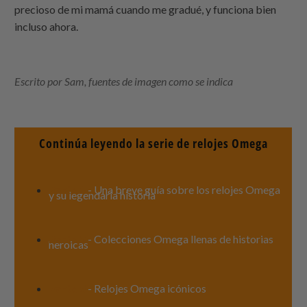
precioso de mi mamá cuando me gradué, y funciona bien
incluso ahora.
Escrito por Sam, fuentes de imagen como se indica
Continúa leyendo la serie de relojes Omega
Parte 1
- Una breve guía sobre los relojes Omega
y su legendaria historia
Parte 2
- Colecciones Omega llenas de historias
heroicas
Parte 3
- Relojes Omega icónicos