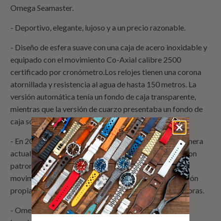
Omega Seamaster.
- Deportivo, elegante, lujoso y a un precio razonable.
- Diseño de esfera suave con una caja de acero inoxidable y
equipado con el movimiento Co-Axial calibre 2500
certificado por cronómetro.Los relojes tienen una corona
atornillada y resistencia al agua de hasta 150 metros. La
versión automática tenía un fondo de caja transparente,
mientras que la versión de cuarzo presentaba un fondo de
caja sólido.
- En 2008, Omega dio al Seamaster Aqua Terra su primera
actualización desde su lanzamiento en 2002. Agregaron
patrones verticales a la esfera. Y reemplazaron el
movimiento con el calibre Co-Axial 8500 de fabricación
propia, que cuenta con una reserva de marcha de 60 horas.
- Omega presentó el Aqua Terra 15.000 Gauss 2013,