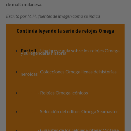
de malla milanesa.
Escrito por M.H., fuentes de imagen como se indica
Continúa leyendo la serie de relojes Omega
Parte 1
- Una breve guía sobre los relojes Omega
y su legendaria historia
Parte 2
- Colecciones Omega llenas de historias
heroicas
Parte 3
- Relojes Omega icónicos
Parte 4
- Selección del editor: Omega Seamaster
Parte 5
- Gigantes de los relojes vintage: Vintage