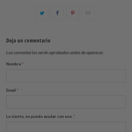
Comparte
Comparte
Compartir
Email
esto
esto
esto
this
en
en
en
to
Twitter
Facebook
Pinterest
a
Deja un comentario
friend
Los comentarios serán aprobados antes de aparecer.
Nombre
*
Email
*
Lo siento, no puedo ayudar con eso.
*