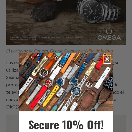
El portavoz de Omega, George Clooney,
crédito de la foto
Las escenas de Bond de Pierce Brosnan y Daniel Craig se
utilizaron para comerciales de televisión de Omega
Seamaster a lo largo de los años. Daniel Craig también
protagoniza como James Bond en el nuevo comercial de
televisión del Omega Seamaster Diver 300m, mostrando el
nuevo modelo que aparecerá en la película “No Time to
Die” (2021). Lo cual, por cierto, nos lleva a…
Secure 10% Off!