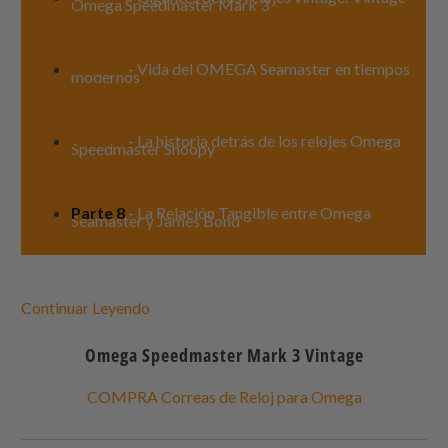
Omega Speedmaster Mark 3
Parte 6
- Vida del OMEGA Seamaster en tiempos
modernos
Parte 7
- La historia detrás de los relojes Omega
Speedmaster Snoopy
Parte 8
- La Relación Tangible entre Omega
Seamaster y James Bond
Continuar Leyendo
Omega Speedmaster Mark 3 Vintage
COMPRA Correas de Reloj para Omega