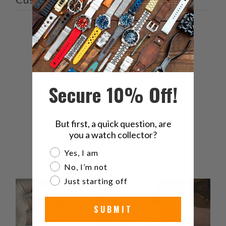
4.8
/ 5
20 reviews
5
90
%
Secure 10% Off!
4
5
%
3
5
%
But first, a quick question, are
2
0
%
you a watch collector?
1
0
%
Are you a watch collector?
Yes, I am
No, I’m not
Just starting off
SUBMIT