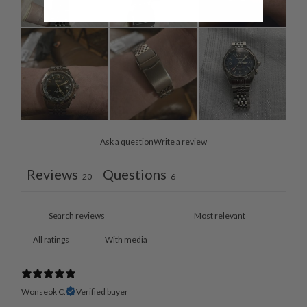
Ask a question
Write a review
Reviews
Questions
20
6
With media
Wonseok C.
Verified buyer