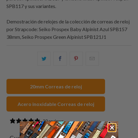
SPB117 y sus variantes.
Demostración de relojes de la colección de correas de reloj
por
Strapcode
: Seiko Prospex Baby Alpinist Azul SPB157
38mm, Seiko Prospex Green Alpinist SPB121J1
Comparte
Comparte
Compartir
Email
esto
esto
esto
this
en
en
en
to
Twitter
Facebook
Pinterest
a
20mm Correas de reloj
friend
Acero inoxidable Correas de reloj
20 reviews
Customer reviews