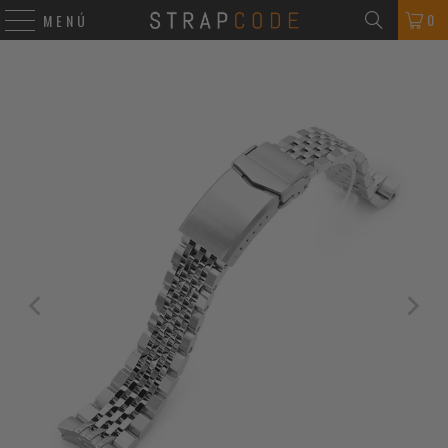
0
MENÚ