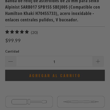
Banda de reloj de asteroides de 20 mm para Seiko
Alpinist SARB017 SPB155 SBEJ005 (Compatible con
Hamilton Khaki H70455733), acero inoxidable -
enlaces centrales pulidos, V buceador.
20
(20)
total
$99.99
de
reseñas
Cantidad
AGREGAR AL CARRITO