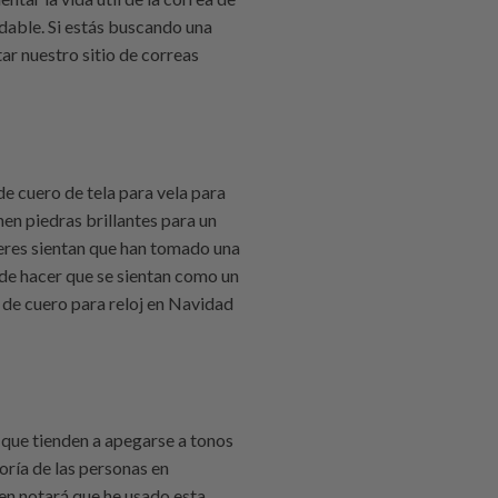
idable. Si estás buscando una
itar nuestro sitio de correas
e cuero de tela para vela para
nen piedras brillantes para un
ujeres sientan que han tomado una
ede hacer que se sientan como un
 de cuero para reloj en Navidad
 que tienden a apegarse a tonos
yoría de las personas en
en notará que he usado esta