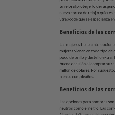
tu reloj al protegerlo de rasguñ
nueva correa de reloj o quieres 
Strapcode que se especializa en
Beneficios de las cor
Las mujeres tienen más opciones
mujeres vienen en todo tipo de c
poco de brillo y destello extra.
buena decisión al comprar su re
millón de dólares. Por supuesto
o en su cumpleaños.
Beneficios de las cor
Las opciones para hombres son l
neutros como el negro. Las corre
Maryland, Georgia y Nueva York 