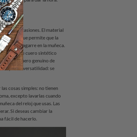
iferentes ocasiones. El material
rtivos, ya que permite que la
etiendo su agarre en la muñeca.
s correas de cuero sintético
e reloj de cuero genuino de
omo por su versatilidad: se
las cosas simples: no tienen
goma, excepto lavarlas cuando
muñeca del reloj que usas. Las
erar. Si deseas cambiar la
a fácil de hacerlo.