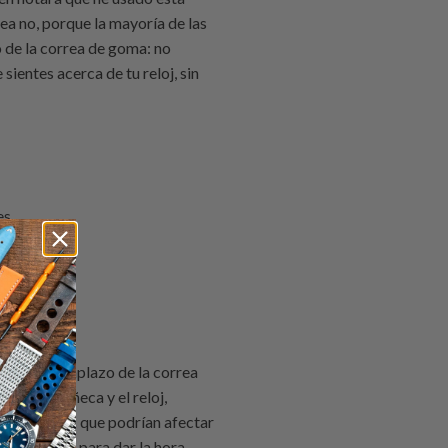
a no, porque la mayoría de las
o de la correa de goma: no
sientes acerca de tu reloj, sin
tes
ocasión
 y tiempo
cial de reemplazo de la correa
ntre la muñeca y el reloj,
y rasguños que podrían afectar
lquier medio para dar la hora.