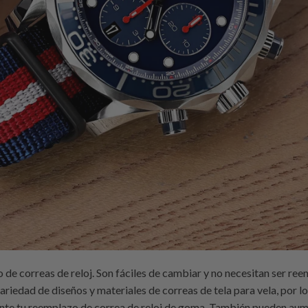
 de correas de reloj. Son fáciles de cambiar y no necesitan ser re
variedad de diseños y materiales de correas de tela para vela, por 
ente tu reemplazo de correa de reloj de goma. También pueden aumen