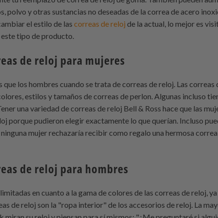
os, polvo y otras sustancias no deseadas de la correa de acero inox
cambiar el estilo de las
correas de reloj
de la actual, lo mejor es vis
 este tipo de producto.
reas de reloj para mujeres
 que los hombres cuando se trata de correas de reloj. Las correas d
olores, estilos y tamaños de correas de perlon. Algunas incluso tie
 Tener una variedad de correas de reloj Bell & Ross hace que las m
loj porque pudieron elegir exactamente lo que querían. Incluso pu
, ninguna mujer rechazaría recibir como regalo una hermosa correa
reas de reloj para hombres
imitadas en cuanto a la gama de colores de las correas de reloj, ya
as de reloj son la "ropa interior" de los accesorios de reloj. La ma
miran su reloj y piensan para sí mismos: "¿Me preguntaré si algui