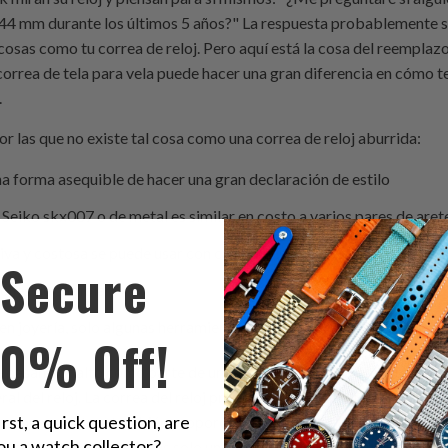
 44 mm durante los últimos 5 años?" La respuesta probablemente se
cosas como tu correa de reloj. Pero aquí está la cosa del reemplaz
correa de tela para vela puede hacer una gran diferencia en cómo te 
.
r las que no existe tal cosa como una correa de reloj aburrida:
una forma asequible de hacer una gran declaración de estilo
 Seiko skx007 o de metal es similar en costo a varios pares de are
tiva y costosa se puede usar con cualquier atuendo para cualquier 
Secure
áciles de cambiar
en joyería, solo algunas herramientas básicas para correas de reloj
10% Off!
e pasan por alto como parte de un reloj, pero son un elemento esen
l del reloj. La correa del reloj proporciona la conexión necesaria e
irst, a quick question, are
ersona mientras también proporciona protección contra impactos 
ou a watch collector?
correa de perlon, un reloj es solo una cara bonita, careciendo de cua