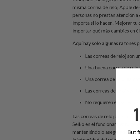
misma correa de reloj Apple de
personas no prestan atención a 
importa si lo hacen. Mejorar tu 
importar qué más cambies en él
Aquí hay solo algunas razones po
Las correas de reloj son 
Una buena correa de reloj
Una correa de reloj llama
Las correas de reloj son f
No requieren experiencia 
Las correas de reloj a menudo s
Seiko en el funcionamiento genera
But f
manteniéndolo asegurado a la p
y
la integridad del reloj. Sin una 