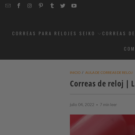
EMAIL
STRAPCODE
STRAPCODE
STRAPCODE
STRAPCODE
STRAPCODE
STRAPCODE
STRAPCODE
ON
ON
ON
ON
ON
ON
FACEBOOK
INSTAGRAM
PINTEREST
TUMBLR
TWITTER
YOUTUBE
CORREAS PARA RELOJES SEIKO
CORREAS DE
COM
INICIO
/
AULA DE CORREAS DE RELOJ
Correas de reloj | 
julio 04, 2022
7 min leer