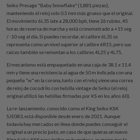
Seiko Presage "Baby Snowflake" (1,881 piezas),
manteniendo el reloj solo 0.5 mm más grueso que el original.
El movimiento 6L35 late a 28,000 bph, tiene 26 rubíes, 45
horas de reserva de marcha y está cronometrado a +15 seg
/ -10 seg al día. Si puedes recordar, el calibre 6L35 se
representa como un nivel superior al calibre 6R15, pero sus
raíces también se remontan a los calibres 4L25 y 4L75.
El mecanismo está empaquetado en una caja de 38.1 x 11.4
mm y tiene una resistencia al agua de 50 m indicada con una
pequeña "w" en la corona.Junto con el reloj viene una correa
de reloj de cocodrilo con hebilla vintage de Seiko (el reloj
original utilizó las hebillas firmadas por KS en los años 60).
La re-lanzamiento, conocido como el King Seiko KSK
SJE083, está disponible desde enero de 2021. Aunque
todavía hay mercados en línea donde puedes conseguir el
original a un precio justo, en caso de que quieras un nuevo
King Seiko KSK para brillar en tu muñeca, es mejor que te