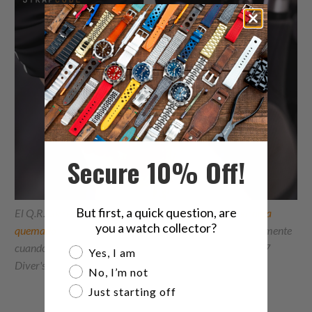
Secure 10% Off!
But first, a quick question, are
El Q.R.
Correa de reloj de goma FKM 'Firewave' en naranja
you a watch collector?
quemado
es ideal para los entusiastas del buceo, especialmente
cuando se combina con el reloj automático Seiko SKX007
Are you a watch collector?
Yes, I am
Diver's 200m.
No, I’m not
Just starting off