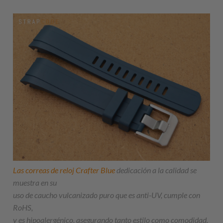
Las correas de reloj Crafter Blue
dedicación a la calidad se
muestra en su
uso de caucho vulcanizado puro que es anti-UV, cumple con
RoHS,
y es hipoalergénico, asegurando tanto estilo como comodidad.