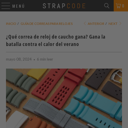
0
MENÚ
INICIO
/
GUÍA DE CORREAS PARA RELOJES
ANTERIOR
/
NEXT
¿Qué correa de reloj de caucho gana? Gana la
batalla contra el calor del verano
mayo 08, 2024
6 min leer