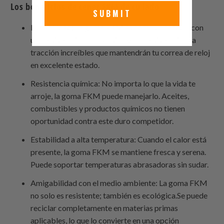
Los beneficios de tener FKM de tu lado
SUBMIT
Durabilidad: La goma FKM es como un tanque, con
una resistencia a la abrasión y una resistencia a la
tracción increíbles que mantendrán tu correa de reloj
en excelente estado.
Resistencia química: No importa lo que la vida te
arroje, la goma FKM puede manejarlo. Aceites,
combustibles y productos químicos no tienen
oportunidad contra este duro competidor.
Estabilidad a alta temperatura: Cuando el calor está
presente, la goma FKM se mantiene fresca y serena.
Puede soportar temperaturas abrasadoras sin sudar.
Amigabilidad con el medio ambiente: La goma FKM
no solo es resistente; también es ecológica.Se puede
reciclar completamente en materias primas
aplicables, lo que lo convierte en una opción