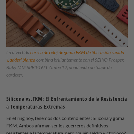
La divertida
correa de reloj de goma FKM de liberación rápida
'Ladder' blanca
combina brillantemente con el SEIKO Prospex
Baby MM SPB109J1 Zimbe 12, añadiendo un toque de
carácter.
Silicona vs.FKM: El Enfrentamiento de la Resistencia
a Temperaturas Extremas
En el ring hoy, tenemos dos contendientes: Silicona y goma
FKM. Ambos afirman ser los guerreros definitivos
resistentes a la temperatura, pero ¿quién saldrá victorioso?