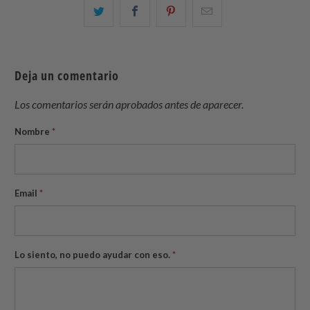
Comparte
Comparte
Compartir
Email
esto
esto
esto
this
en
en
en
to
Twitter
Facebook
Pinterest
a
Deja un comentario
friend
Los comentarios serán aprobados antes de aparecer.
Nombre
*
Email
*
Lo siento, no puedo ayudar con eso.
*