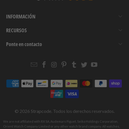
INFORMACIÓN
RECURSOS
Ponte en contacto
Email
Strapcode
Strapcode
Strapcode
Strapcode
Strapcode
Strapcode
Strapcode
on
on
on
on
on
on
Facebook
Instagram
Pinterest
Tumblr
Twitter
YouTube
© 2026
Strapcode
. Todos los derechos reservados.
We are not affiliated with RX SA, Audemars Piguet, Seiko Holdings Corporation,
Orient Watch Company Limited or any other watch brand company. All watches,