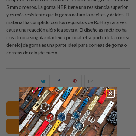
5 mm o menos. La goma NBR tiene una resistencia superior
y es más resistente que la goma natural a aceites y ácidos. El
material ha cumplido con los requisitos de RoHS y rara vez
causa una reacción alérgica severa. El diseño asimétrico ha
creado una singularidad excepcional, el soporte de la correa
de reloj de goma es una parte ideal para correas de goma o
correas de reloj de cuero.
Comparte
Comparte
Compartir
Email
esto
esto
esto
this
en
en
en
to
Twitter
Facebook
Pinterest
a
Ver todas las correas
friend
Goma Correas de reloj