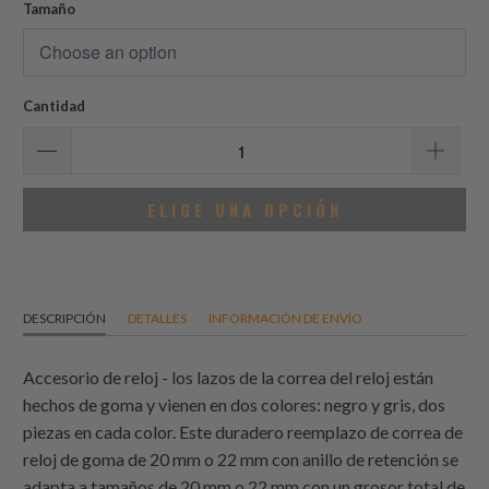
reseñas
Tamaño
Cantidad
ELIGE UNA OPCIÓN
DESCRIPCIÓN
DETALLES
INFORMACIÓN DE ENVÍO
Accesorio de reloj - los lazos de la correa del reloj están
hechos de goma y vienen en dos colores: negro y gris, dos
piezas en cada color. Este duradero reemplazo de correa de
reloj de goma de 20 mm o 22 mm con anillo de retención se
adapta a tamaños de 20 mm o 22 mm con un grosor total de