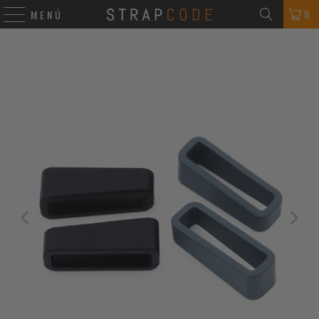
0
MENÚ