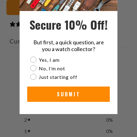
negras Correas de reloj
Secure 10% Off!
0 reviews
Customer reviews
But first, a quick question, are
you a watch collector?
0
Are you a watch collector?
Yes, I am
/ 5
No, I’m not
0 reviews
Just starting off
5
0
%
SUBMIT
4
0
%
3
0
%
2
0
%
1
0
%