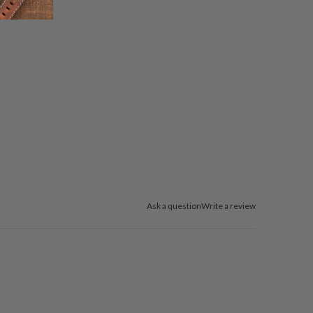
Ask a question
Write a review