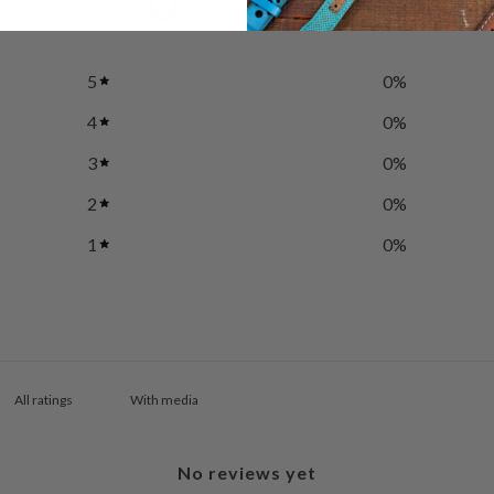
0
/ 5
0 reviews
5
0
%
4
0
%
3
0
%
2
0
%
1
0
%
With media
No reviews yet