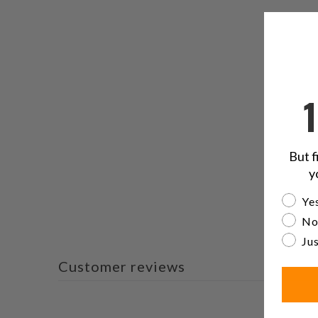
But f
y
Are yo
Yes
No
Jus
Customer reviews