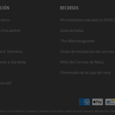
CIÓN
RECURSOS
sotros
Movimientos mecánicos SEIK
 frecuentes
Guía de tallas
The Watchesgazine
ad & Términos
Guías de instalación de correas 
nes y Garantía
Wiki de Correas de Reloj
Dimensión de la caja del reloj
ón útil
ation, Orient Watch Company Limited or any other watch brand company. All watches, li