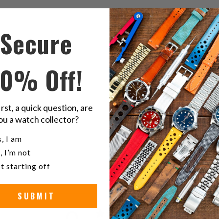
Secure
Compart
C
esto
e
en
e
10% Off!
Twitter
F
22
Sei
irst, a quick question, are
ou a watch collector?
ve
u a watch collector?
, I am
, I’m not
t starting off
SUBMIT