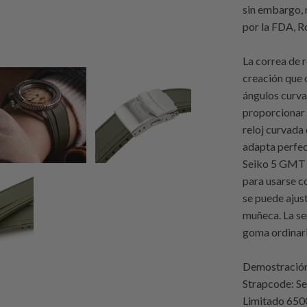
sin embargo, 
por la FDA, 
La correa de 
creación que 
ángulos curva
proporcionar
reloj curvada
adapta perfec
Seiko 5 GMT 
para usarse c
se puede ajus
muñeca. La se
goma ordinari
Demostración 
Strapcode
: S
Limitado 65