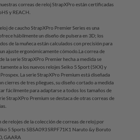
nuestras correas de reloj StrapXPro están certificadas
RoHS y REACH.
reloj de caucho StrapXPro Premier Series es una
ofrece hábilmente un diseño de pulsera en 3D; los
dos de la muñeca están calculados con precisión para
 un ajuste ergonómicamente cómodo.La correa de
 de la serie StrapXPro Premier hecha a medida se
tamente a los nuevos relojes Seiko 5 Sport (5KX) y
Prospex. La serie StrapXPro Premium está diseñada
on cierres de tres pliegues, su diseño cortado a medida
tar fácilmente para adaptarse a todos los tamaños de
rie StrapXPro Premium se destaca de otras correas de
as.
de relojes de la colección de correas de reloj por
eiko 5 Sports SBSA093 SRPF71K1 Naruto &y Boruto
00, GAARA