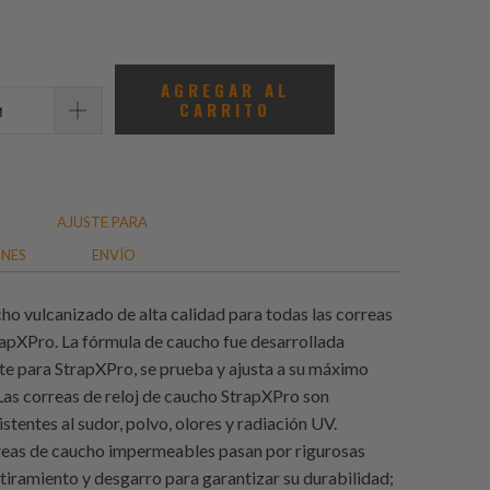
total
de
reseñas
AGREGAR AL
CARRITO
AJUSTE PARA
ONES
ENVÍO
cho vulcanizado de alta calidad para todas las correas
apXPro. La fórmula de caucho fue desarrollada
te para StrapXPro, se prueba y ajusta a su máximo
Las correas de reloj de caucho StrapXPro son
stentes al sudor, polvo, olores y radiación UV.
reas de caucho impermeables pasan por rigurosas
tiramiento y desgarro para garantizar su durabilidad;