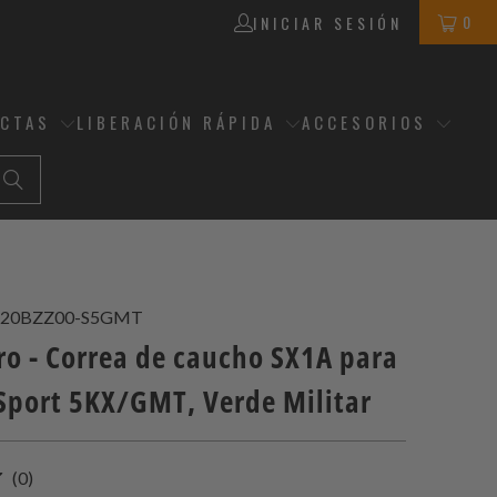
0
INICIAR SESIÓN
ECTAS
LIBERACIÓN RÁPIDA
ACCESORIOS
A20BZZ00-S5GMT
ro - Correa de caucho SX1A para
 Sport 5KX/GMT, Verde Militar
0
(0)