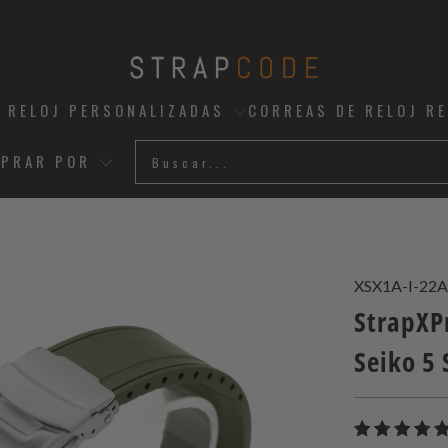
 RELOJ PERSONALIZADAS
CORREAS DE RELOJ R
PRAR POR
XSX1A-I-22
StrapXP
Seiko 5