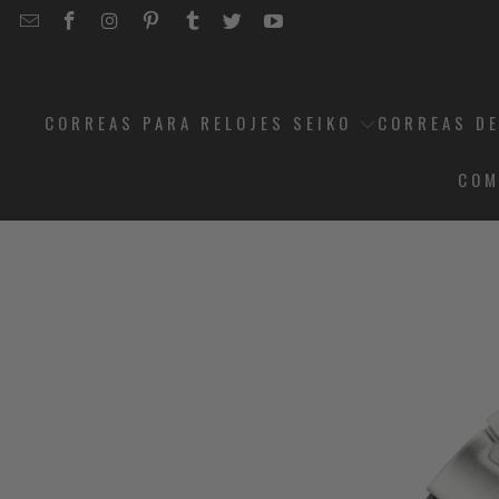
EMAIL
STRAPCODE
STRAPCODE
STRAPCODE
STRAPCODE
STRAPCODE
STRAPCODE
STRAPCODE
ON
ON
ON
ON
ON
ON
FACEBOOK
INSTAGRAM
PINTEREST
TUMBLR
TWITTER
YOUTUBE
CORREAS PARA RELOJES SEIKO
CORREAS DE
COM