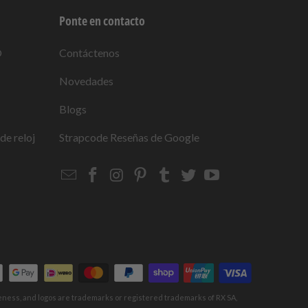
Ponte en contacto
O
Contáctenos
Novedades
Blogs
de reloj
Strapcode
Reseñas de Google
Email
Strapcode
Strapcode
Strapcode
Strapcode
Strapcode
Strapcode
Strapcode
on
on
on
on
on
on
Facebook
Instagram
Pinterest
Tumblr
Twitter
YouTube
keness, and logos are trademarks or registered trademarks of RX SA,