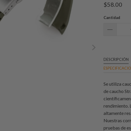
$58.00
Cantidad
DESCRIPCIÓN
ESPECIFICACI
Se utiliza cau
de caucho Str
científicamen
rendimiento. 
altamente resi
Nuestras cor
pruebas de es