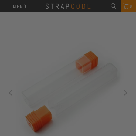
0
MENÚ