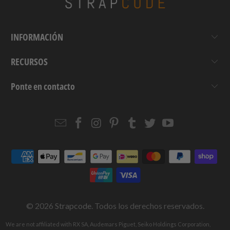
INFORMACIÓN
RECURSOS
Ponte en contacto
Email
Strapcode
Strapcode
Strapcode
Strapcode
Strapcode
Strapcode
Strapcode
on
on
on
on
on
on
Facebook
Instagram
Pinterest
Tumblr
Twitter
YouTube
© 2026
Strapcode
. Todos los derechos reservados.
We are not affiliated with RX SA, Audemars Piguet, Seiko Holdings Corporation,