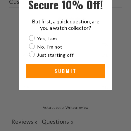
Secure 10% Off!
Customer reviews
0
But first, a quick question, are
/ 5
you a watch collector?
0 reviews
Are you a watch collector?
Yes, I am
5
0
%
No, I’m not
Just starting off
4
0
%
3
0
%
SUBMIT
2
0
%
1
0
%
Ask a question
Write a review
Reviews
Questions
0
0